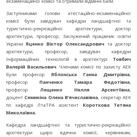
екзаменаційної комісії та отримали відмінні бали.
Заступниками голови атестаційно-екзаменаційної
комісії були завідувач кафедри ландшафтної та
туристично-рекреаційної архітектури, доктор
архітектури, професор, Заслужений працівник освіти
України
Яценко Віктор Олександрович
та доктор
архітектури, професор, завідувач кафедри
Інформаційних технологій в архітектурі
Товбич
Валерій Васильович
. Членами комісії по захисту АЕК
були професор
Яблонська Ганна Дмитрівна
,
професор
Панченко Тамара Федотівна
,
професор
Лещенко Нелля Арсентіївна
,
доцент
Семикіна Олена В’ячеславівна
, секретар АЕК
по кафедрі ЛтаТРА асистент
Короткова Тетяна
Миколаївна.
Кафедра ландшафтної та туристично-рекреаційної
архітектури щиро вдячна комісії, керівникам,