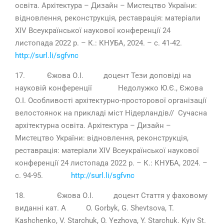
освіта. Архітектура – Дизайн – Мистецтво України:
відновлення, реконструкція, реставрація: матеріали
ХІV Всеукраїнської наукової конференції 24
листопада 2022 р. – К.: КНУБА, 2024. – с. 41-42.
http://surl.li/sgfvnc
17. Єжова О.І. доцент Тези доповіді на
науковій конференції Недолужко Ю.Є., Єжова
О.І. Особливості архітектурно-просторової організації
велостоянок на прикладі міст Нідерландів// Сучасна
архітектурна освіта. Архітектура – Дизайн –
Мистецтво України: відновлення, реконструкція,
реставрація: матеріали ХІV Всеукраїнської наукової
конференції 24 листопада 2022 р. – К.: КНУБА, 2024. –
с. 94-95.
http://surl.li/sgfvnc
18. Єжова О.І. доцент Стаття у фаховому
виданні кат. А O. Gorbyk, G. Shevtsova, T.
Kashchenko, V. Starchuk, O. Yezhova, Y. Starchuk. Kyiv St.