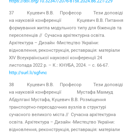
https://doi.org/10.32347/2076-815x.2024.86.221-229
37 Куцевич В.В. Професор Тези доповіді
на науковій конференції Куцевич В.В. Питання
формування житла модульного типу для біженців та
переселенців // Сучасна архітектурна освіта.
Архітектура – Дизайн -Мистецтво України:
відновлення, реконструкція, реставрація: матеріали
ХІV Всеукраїнської наукової конференції 24
листопада 2022 р. – К.: КНУБА, 2024. – с. 66-67.
http://surl.li/sgfvnc
38 Куцевич В.В. Професор Тези доповіді
на науковій конференції Мустафа Махмуд
Абдулгані Мустафа, Куцевич В.В. Розміщення
транспортно-пересадочних вузлів в структурі
сучасного великого міста // Сучасна архітектурна
освіта. Архітектура – Дизайн -Мистецтво України:
відновлення, реконструкція, реставрація: матеріали