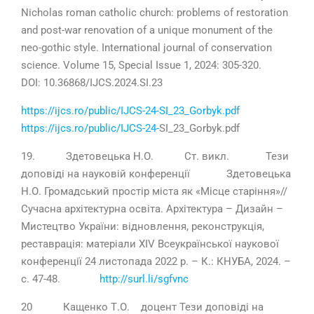
Nicholas roman catholic church: problems of restoration
and post-war renovation of a unique monument of the
neo-gothic style. International journal of conservation
science. Volume 15, Special Issue 1, 2024: 305-320.
DOI: 10.36868/IJCS.2024.SI.23
https://ijcs.ro/public/IJCS-24-SI_23_Gorbyk.pdf
https://ijcs.ro/public/IJCS-24-
SI_23_Gorbyk.pdf
19. Здетовецька Н.О. Ст. викл. Тези
доповіді на науковій конференції Здетовецька
Н.О. Громадський простір міста як «Місце старіння»//
Сучасна архітектурна освіта. Архітектура – Дизайн –
Мистецтво України: відновлення, реконструкція,
реставрація: матеріали ХІV Всеукраїнської наукової
конференції 24 листопада 2022 р. – К.: КНУБА, 2024. –
с. 47-48.
http://surl.li/sgfvnc
20 Кащенко Т.О. доцент Тези доповіді на