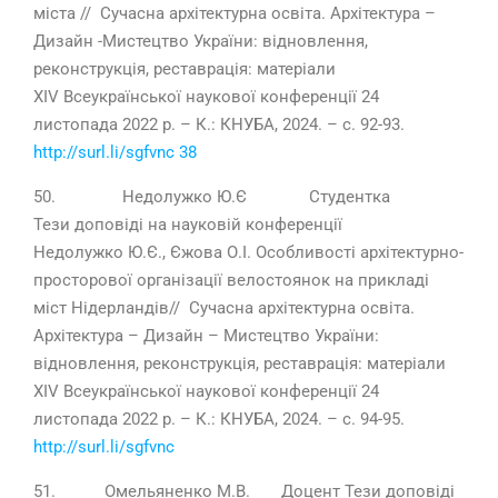
міста // Сучасна архітектурна освіта. Архітектура –
Дизайн -Мистецтво України: відновлення,
реконструкція, реставрація: матеріали
ХІV Всеукраїнської наукової конференції 24
листопада 2022 р. – К.: КНУБА, 2024. – с. 92-93.
http://surl.li/sgfvnc 38
50. Недолужко Ю.Є Студентка
Тези доповіді на науковій конференції
Недолужко Ю.Є., Єжова О.І. Особливості архітектурно-
просторової організації велостоянок на прикладі
міст Нідерландів// Сучасна архітектурна освіта.
Архітектура – Дизайн – Мистецтво України:
відновлення, реконструкція, реставрація: матеріали
ХІV Всеукраїнської наукової конференції 24
листопада 2022 р. – К.: КНУБА, 2024. – с. 94-95.
http://surl.li/sgfvnc
51. Омельяненко М.В. Доцент Тези доповіді