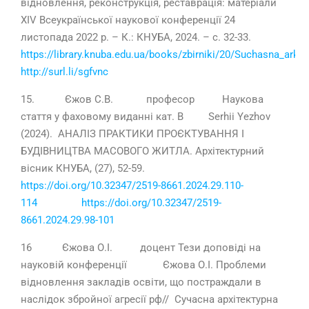
відновлення, реконструкція, реставрація: матеріали
ХІV Всеукраїнської наукової конференції 24
листопада 2022 р. – К.: КНУБА, 2024. – с. 32-33.
https://library.knuba.edu.ua/books/zbirniki/20/Suchasna_ar
http://surl.li/sgfvnc
15. Єжов С.В. професор Наукова
стаття у фаховому виданні кат. В Serhii Yezhov
(2024). АНАЛІЗ ПРАКТИКИ ПРОЄКТУВАННЯ І
БУДІВНИЦТВА МАСОВОГО ЖИТЛА. Архітектурний
вісник КНУБА, (27), 52-59.
https://doi.org/10.32347/2519-8661.2024.29.110-
114
https://doi.org/10.32347/2519-
8661.2024.29.98-101
16 Єжова О.І. доцент Тези доповіді на
науковій конференції Єжова О.І. Проблеми
відновлення закладів освіти, що постраждали в
наслідок збройної агресії рф// Сучасна архітектурна