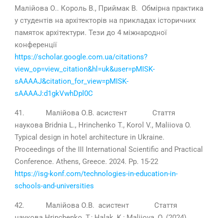
Малійова О.. Король В., Приймак В. Обмірна практика
у студентів на архітекторів на прикладах історичних
памяток архітектури. Тези до 4 міжнародної
конференції
https://scholar.google.com.ua/citations?
view_op=view_citation&hl=uk&user=pMISK-
sAAAAJ&citation_for_view=pMISK-
sAAAAJ:d1gkVwhDpl0C
41. Малійова О.В. асистент Стаття
наукова Bridnia L., Hrinchenko T., Korol V., Maliiova O.
Typical design in hotel architecture in Ukraine.
Proceedings of the III International Scientific and Practical
Conference. Athens, Greece. 2024. Pp. 15-22
https://isg-konf.com/technologies-in-education-in-
schools-and-universities
42. Малійова О.В. асистент Стаття
наукова Hrinchenko, T.; Halak, K.; Maliiova, O. (2024).