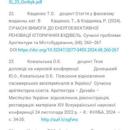
SI_23_Gorbyk.pdf
22. Кащенко Т.О. доцент Стаття у фаховому
виданны кат. В Кащенко, Т., & Кордияка, Р. (2024).
СУЧАСНІ ВИМОГИ ДО ЕНЕРГОЕФЕКТИВНОЇ
РЕНОВАЦІЇ ІСТОРИЧНИХ БУДІВЕЛЬ. Сучасні проблеми
Архітектури та Містобудування, (68), 260–267.
DOI:
https://doi.org/10.32347/2077-3455.2024.68.260-267
23. Ковальська О.Є. доцент Тези
доповіді на науковій конференції Донецький
Ю.О., Ковальська О.Є. Повоєнне відновлення
пасажирських авіатерміналів в Україні// Сучасна
архітектурна освіта. Архітектура – Дизайн –
Мистецтво України: відновлення, реконструкція,
реставрація: матеріали ХІV Всеукраїнської наукової
конференції 24 листопада 2022 р. – К.: КНУБА, 2024. –
с. 34-35.
http://surl.li/sgfvnc