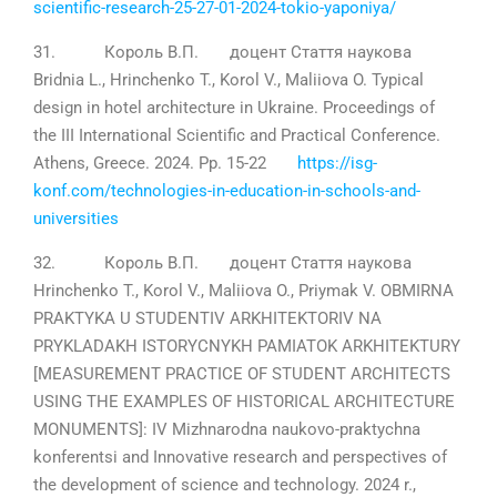
scientific-research-25-27-01-2024-tokio-yaponiya/
31. Король В.П. доцент Стаття наукова
Bridnia L., Hrinchenko T., Korol V., Maliiova O. Typical
design in hotel architecture in Ukraine. Proceedings of
the III International Scientific and Practical Conference.
Athens, Greece. 2024. Pp. 15-22
https://isg-
konf.com/technologies-in-education-in-schools-and-
universities
32. Король В.П. доцент Стаття наукова
Hrinchenko T., Korol V., Maliiova O., Priymak V. OBMIRNA
PRAKTYKA U STUDENTIV ARKHITEKTORIV NA
PRYKLADAKH ISTORYCNYKH PAMIATOK ARKHITEKTURY
[MEASUREMENT PRACTICE OF STUDENT ARCHITECTS
USING THE EXAMPLES OF HISTORICAL ARCHITECTURE
MONUMENTS]: IV Mizhnarodna naukovo-praktychna
konferentsi and Innovative research and perspectives of
the development of science and technology. 2024 r.,