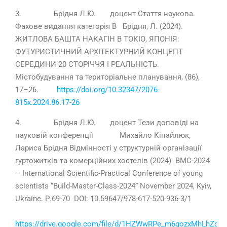
3. Брідня Л.Ю. доцент Стаття наукова.
Фахове видання категорія В Брідня, Л. (2024).
ЖИТЛОВА БАШТА НАКАГІН В ТОКІО, ЯПОНІЯ:
ФУТУРИСТИЧНИЙ АРХІТЕКТУРНИЙ КОНЦЕПТ
СЕРЕДИНИ 20 СТОРІЧЧЯ І РЕАЛЬНІСТЬ.
Містобудування та територіальне планування, (86),
17–26.
https://doi.org/10.32347/2076-
815x.2024.86.17-26
4. Брідня Л.Ю. доцент Тези доповіді на
науковій конференції Михайло Кінайлюк,
Лариса Брідня Відмінності у структурній організації
гуртожитків та комерційних хостелів (2024) BMC-2024
– International Scientific-Practical Conference of young
scientists “Build-Master-Class-2024” November 2024, Kyiv,
Ukraine. Р.69-70 DOI: 10.59647/978-617-520-936-3/1
https://drive.google.com/file/d/1HZWwRPe_m6gozxMhLhZg-