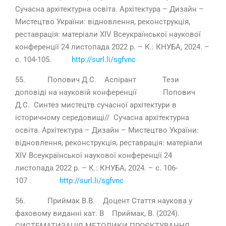
Сучасна архітектурна освіта. Архітектура – Дизайн –
Мистецтво України: відновлення, реконструкція,
реставрація: матеріали ХІV Всеукраїнської наукової
конференції 24 листопада 2022 р. – К.: КНУБА, 2024. –
с. 104-105.
http://surl.li/sgfvnc
55. Попович Д.С. Аспірант Тези
доповіді на науковій конференції Попович
Д.С. Синтез мистецтв сучасної архітектури в
історичному середовищі// Сучасна архітектурна
освіта. Архітектура – Дизайн – Мистецтво України:
відновлення, реконструкція, реставрація: матеріали
ХІV Всеукраїнської наукової конференції 24
листопада 2022 р. – К.: КНУБА, 2024. – с. 106-
107 .
http://surl.li/sgfvnc
56. Приймак В.В. Доцент Стаття наукова у
фаховому виданні кат. В Приймак, В. (2024).