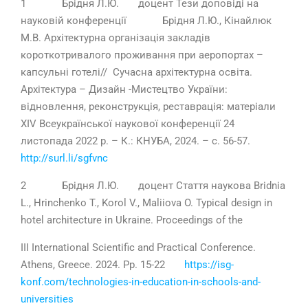
1 Брідня Л.Ю. доцент Тези доповіді на
науковій конференції Брідня Л.Ю., Кінайлюк
М.В. Архітектурна організація закладів
короткотривалого проживання при аеропортах –
капсульні готелі// Сучасна архітектурна освіта.
Архітектура – Дизайн -Мистецтво України:
відновлення, реконструкція, реставрація: матеріали
ХІV Всеукраїнської наукової конференції 24
листопада 2022 р. – К.: КНУБА, 2024. – с. 56-57.
http://surl.li/sgfvnc
2 Брідня Л.Ю. доцент Стаття наукова Bridnia
L., Hrinchenko T., Korol V., Maliiova O. Typical design in
hotel architecture in Ukraine. Proceedings of the
III International Scientific and Practical Conference.
Athens, Greece. 2024. Pp. 15-22
https://isg-
konf.com/technologies-in-education-in-schools-and-
universities