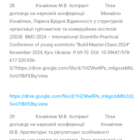
28. Кінайлюк М.В. Аспірант Тези
доповіді на науковій конференції Михайло
Кінайлюк, Лариса Брідня Відмінності у структурній
організації гуртожитків та комерційних хостелів
(2024) BMC-2024 – International Scientific-Practical
Conference of young scientists “Build-Master-Class-2024”
November 2024, Kyiv, Ukraine. Р.69-70 DOI: 10.59647/978-
617-520-936-
3/1https://drive.google.com/file/d/1HZWwRPe_m6gozxMhLhZ
SviUYBiFEBq/view
https://drive.google.com/file/d/1HZWwRPe_m6gozxMhLhZg-
SviUYBiFEBq/view
29. Кінайлюк М.В. Аспірант Тези
доповіді на науковій конференції Кінайлюк
М.В. Архітектурні та регуляторні особливості