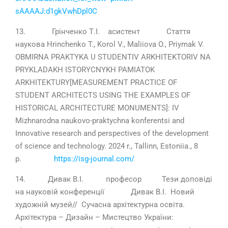
sAAAAJ:d1gkVwhDpl0C
13. Грінченко Т.І. асистент Стаття
наукова Hrinchenko T., Korol V., Maliiova O., Priymak V.
OBMIRNA PRAKTYKA U STUDENTIV ARKHITEKTORIV NA
PRYKLADAKH ISTORYCNYKH PAMIATOK
ARKHITEKTURY[MEASUREMENT PRACTICE OF
STUDENT ARCHITECTS USING THE EXAMPLES OF
HISTORICAL ARCHITECTURE MONUMENTS]: IV
Mizhnarodna naukovo-praktychna konferentsi and
Innovative research and perspectives of the development
of science and technology. 2024 r., Tallinn, Estoniia., 8
р.
https://isg-journal.com/
14. Дивак В.І. професор Тези доповіді
на науковій конференції Дивак В.І. Новий
художній музей// Сучасна архітектурна освіта.
Архітектура – Дизайн – Мистецтво України: