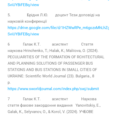
SviUYBiFEBq/view
5. Брідня Л.Ю. доцент Тези доповіді на
науковій конференції
https://drive.google.com/file/d/1HZWwRPe_m6gozxMhLhZg-
SviUYBiFEBq/view
6 Галак К.Т. асистент Стаття
наукова Hrinchenko, T.; Halak, K.; Maliiova, O. (2024).
PECULIARITIES OF THE FORMATION OF RCHITECTURAL
AND PLANNING SOLUTIONS OF PASSENGER BUS
STATIONS AND BUS STATIONS IN SMALL CITIES OF
UKRAINE: Scientific World Journal (23). Bulgaria., 8
р.
https://www.sworldjournal.com/index.php/swj/submit
7 Галак К.Т. асистент Наукова
стаття фахове закордонне видання Yanovitskiy, Е.,
Galak, K., Selyvanov, О., & Korol, V. (2024). УЧБОВЕ