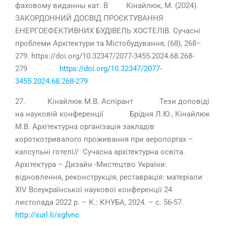
фаховому виданны кат. В Кінайлюк, М. (2024).
ЗАКОРДОННИЙ ДОСВІД ПРОЄКТУВАННЯ
ЕНЕРГОЕФЕКТИВНИХ БУДІВЕЛЬ ХОСТЕЛІВ. Сучасні
проблеми Архітектури та Містобудування, (68), 268–
279. https://doi.org/10.32347/2077-3455.2024.68.268-
279
https://doi.org/10.32347/2077-
3455.2024.68.268-279
27. Кінайлюк М.В. Аспірант Тези доповіді
на науковій конференції Брідня Л.Ю., Кінайлюк
М.В. Архітектурна організація закладів
короткотривалого проживання при аеропортах –
капсульні готелі// Сучасна архітектурна освіта.
Архітектура – Дизайн -Мистецтво України:
відновлення, реконструкція, реставрація: матеріали
ХІV Всеукраїнської наукової конференції 24
листопада 2022 р. – К.: КНУБА, 2024. – с. 56-57.
http://surl.li/sgfvnc