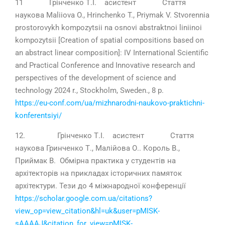
11 Грінченко Т.І. асистент Стаття
наукова Maliiova O., Hrinchenko T., Priymak V. Stvorennia
prostorovykh kompozytsii na osnovi abstraktnoi liniinoi
kompozytsii [Creation of spatial compositions based on
an abstract linear composition]: IV International Scientific
and Practical Conference and Innovative research and
perspectives of the development of science and
technology 2024 r., Stockholm, Sweden., 8 р.
https://eu-conf.com/ua/mizhnarodni-naukovo-praktichni-
konferentsiyi/
12. Грінченко Т.І. асистент Стаття
наукова Гринченко Т., Малійова О.. Король В.,
Приймак В. Обмірна практика у студентів на
архітекторів на прикладах історичних памяток
архітектури. Тези до 4 міжнародної конференції
https://scholar.google.com.ua/citations?
view_op=view_citation&hl=uk&user=pMISK-
sAAAAJ&citation_for_view=pMISK-