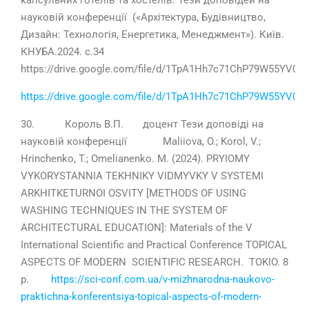
капсульних готелів та хостелів. Тези доповідей на
науковій конференції («Архітектура, Будівництво,
Дизайн: Технологія, Енергетика, Менеджмент»). Київ.
КНУБА.2024. с.34
https://drive.google.com/file/d/1TpA1Hh7c71ChP79W55YV0
https://drive.google.com/file/d/1TpA1Hh7c71ChP79W55YV0
30. Король В.П. доцент Тези доповіді на
науковій конференції Maliiova, O.; Korol, V.;
Hrinchenko, T.; Omelianenko. M. (2024). PRYIOMY
VYKORYSTANNIA TEKHNIKY VIDMYVKY V SYSTEMI
ARKHITKETURNOI OSVITY [METHODS OF USING
WASHING TECHNIQUES IN THE SYSTEM OF
ARCHITECTURAL EDUCATION]: Materials of the V
International Scientific and Practical Conference TOPICAL
ASPECTS OF MODERN SCIENTIFIC RESEARCH. TOKIO. 8
p.
https://sci-conf.com.ua/v-mizhnarodna-naukovo-
praktichna-konferentsiya-topical-aspects-of-modern-