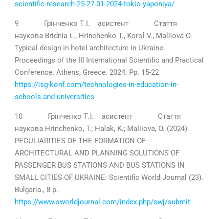
scientific-research-25-27-01-2024-tokio-yaponiya/
9 Грінченко Т.І. асистент Стаття
наукова Bridnia L., Hrinchenko T., Korol V., Maliiova O.
Typical design in hotel architecture in Ukraine.
Proceedings of the III International Scientific and Practical
Conference. Athens, Greece. 2024. Pp. 15-22
https://isg-konf.com/technologies-in-education-in-
schools-and-universities
10 Грінченко Т.І. асистент Стаття
наукова Hrinchenko, T.; Halak, K.; Maliiova, O. (2024).
PECULIARITIES OF THE FORMATION OF
ARCHITECTURAL AND PLANNING SOLUTIONS OF
PASSENGER BUS STATIONS AND BUS STATIONS IN
SMALL CITIES OF UKRAINE: Scientific World Journal (23).
Bulgaria., 8 р.
https://www.sworldjournal.com/index.php/swj/submit