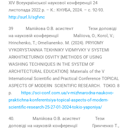
ХІV Всеукраїнської наукової конференції 24
листопада 2022 р. – К.: КНУБА, 2024. – с. 92-93.
http://surl.li/sgfvnc
39 Малійова О.В. асистент Тези доповіді
на науковій конференції Maliiova, O.; Korol, V.;
Hrinchenko, T.; Omelianenko. M. (2024). PRYIOMY
VYKORYSTANNIA TEKHNIKY VIDMYVKY V SYSTEMI
ARKHITKETURNOI OSVITY [METHODS OF USING
WASHING TECHNIQUES IN THE SYSTEM OF
ARCHITECTURAL EDUCATION]: Materials of the V
International Scientific and Practical Conference TOPICAL
ASPECTS OF MODERN SCIENTIFIC RESEARCH. TOKIO. 8
p.
https://sci-conf.com.ua/v-mizhnarodna-naukovo-
praktichna-konferentsiya-topical-aspects-of-modern-
scientific-research-25-27-01-2024-tokio-yaponiya/
40. Малійова О.В. асистент Тези
доповіді на науковій конференції Гринченко Т.,