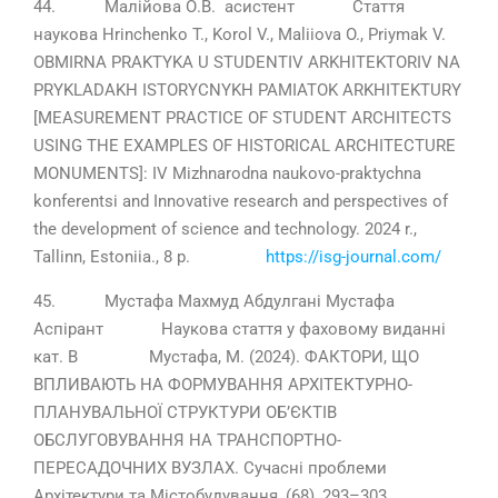
44. Малійова О.В. асистент Стаття
наукова Hrinchenko T., Korol V., Maliiova O., Priymak V.
OBMIRNA PRAKTYKA U STUDENTIV ARKHITEKTORIV NA
PRYKLADAKH ISTORYCNYKH PAMIATOK ARKHITEKTURY
[MEASUREMENT PRACTICE OF STUDENT ARCHITECTS
USING THE EXAMPLES OF HISTORICAL ARCHITECTURE
MONUMENTS]: IV Mizhnarodna naukovo-praktychna
konferentsi and Innovative research and perspectives of
the development of science and technology. 2024 r.,
Tallinn, Estoniia., 8 р.
https://isg-journal.com/
45. Мустафа Махмуд Абдулгані Мустафа
Аспірант Наукова стаття у фаховому виданні
кат. В Мустафа, М. (2024). ФАКТОРИ, ЩО
ВПЛИВАЮТЬ НА ФОРМУВАННЯ АРХІТЕКТУРНО-
ПЛАНУВАЛЬНОЇ СТРУКТУРИ ОБ’ЄКТІВ
ОБСЛУГОВУВАННЯ НА ТРАНСПОРТНО-
ПЕРЕСАДОЧНИХ ВУЗЛАХ. Сучасні проблеми
Архітектури та Містобудування, (68), 293–303.