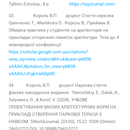
Tallinn, Estoniia., 8 р.
https://isg-journal.com/
33. Король В.П. доцент Стаття наукова
Гринченко Т., Малійова О.. Король В., Приймак В.
Обмірна практика у студентів на архітекторів на
прикладах історичних памяток архітектури. Тези до 4
міжнародної конференції
https://scholar.google.com.ua/citations?
view_op=view_citation&hl=uk&user=pMISK-
sAAAAJ&citation_for_view=pMISK-
sAAAAJ:d1gkVwhDpl0C
34 Король В.П. доцент Наукова стаття
фахове закордонне видання Yanovitskiy, Е., Galak, K.,
Selyvanov, О., & Korol, V. (2024). УЧБОВЕ
ПРОЕКТУВАННЯ МАЛИХ АРХІТЕКТУРНИХ ФОРМ НА
ПРИКЛАДІ СТВОРЕННЯ ПАРКОВОЇ ТЕРАСИ З
НАВІСОМ. SWorldJournal, (23-03), 15-22. ISSN (Online):
2663-5712 DOI: 10.30888/2663-5712