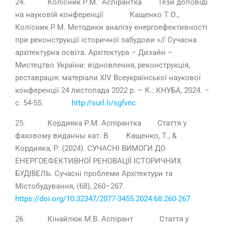
24. Колісник Р.М. Аспірантка Тези доповіді
на науковій конференції Кащенко Т.О.,
Колісник Р.М. Методики аналізу енергоефективності
при реконструкції історичної забудови »// Сучасна
архітектурна освіта. Архітектура – Дизайн –
Мистецтво України: відновлення, реконструкція,
реставрація: матеріали ХІV Всеукраїнської наукової
конференції 24 листопада 2022 р. – К.: КНУБА, 2024. –
с. 54-55.
http://surl.li/sgfvnc
25. Кордияка Р.М. Аспірантка Стаття у
фаховому виданны кат. В Кащенко, Т., &
Кордияка, Р. (2024). СУЧАСНІ ВИМОГИ ДО
ЕНЕРГОЕФЕКТИВНОЇ РЕНОВАЦІЇ ІСТОРИЧНИХ
БУДІВЕЛЬ. Сучасні проблеми Архітектури та
Містобудування, (68), 260–267.
https://doi.org/10.32347/2077-3455.2024.68.260-267
26. Кінайлюк М.В. Аспірант Стаття у