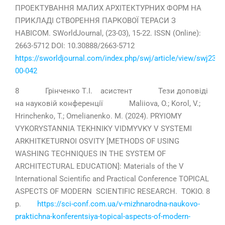
ПРОЕКТУВАННЯ МАЛИХ АРХІТЕКТУРНИХ ФОРМ НА
ПРИКЛАДІ СТВОРЕННЯ ПАРКОВОЇ ТЕРАСИ З
НАВІСОМ. SWorldJournal, (23-03), 15-22. ISSN (Online):
2663-5712 DOI: 10.30888/2663-5712
https://sworldjournal.com/index.php/swj/article/view/swj23-
00-042
8 Грінченко Т.І. асистент Тези доповіді
на науковій конференції Maliiova, O.; Korol, V.;
Hrinchenko, T.; Omelianenko. M. (2024). PRYIOMY
VYKORYSTANNIA TEKHNIKY VIDMYVKY V SYSTEMI
ARKHITKETURNOI OSVITY [METHODS OF USING
WASHING TECHNIQUES IN THE SYSTEM OF
ARCHITECTURAL EDUCATION]: Materials of the V
International Scientific and Practical Conference TOPICAL
ASPECTS OF MODERN SCIENTIFIC RESEARCH. TOKIO. 8
p.
https://sci-conf.com.ua/v-mizhnarodna-naukovo-
praktichna-konferentsiya-topical-aspects-of-modern-