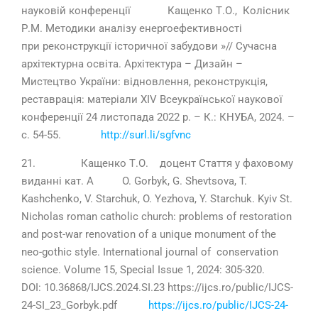
науковій конференції Кащенко Т.О., Колісник
Р.М. Методики аналізу енергоефективності
при реконструкції історичної забудови »// Сучасна
архітектурна освіта. Архітектура – Дизайн –
Мистецтво України: відновлення, реконструкція,
реставрація: матеріали ХІV Всеукраїнської наукової
конференції 24 листопада 2022 р. – К.: КНУБА, 2024. –
с. 54-55.
http://surl.li/sgfvnc
21. Кащенко Т.О. доцент Стаття у фаховому
виданні кат. А O. Gorbyk, G. Shevtsova, T.
Kashchenko, V. Starchuk, O. Yezhova, Y. Starchuk. Kyiv St.
Nicholas roman catholic church: problems of restoration
and post-war renovation of a unique monument of the
neo-gothic style. International journal of conservation
science. Volume 15, Special Issue 1, 2024: 305-320.
DOI: 10.36868/IJCS.2024.SI.23 https://ijcs.ro/public/IJCS-
24-SI_23_Gorbyk.pdf
https://ijcs.ro/public/IJCS-24-