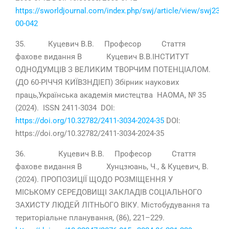
https://sworldjournal.com/index.php/swj/article/view/swj23-
00-042
35. Куцевич В.В. Професор Стаття
фахове видання В Куцевич В.В.ІНСТИТУТ
ОДНОДУМЦІВ З ВЕЛИКИМ ТВОРЧИМ ПОТЕНЦІАЛОМ.
(ДО 60-РІЧЧЯ КИЇВЗНДІЕП) Збірник наукових
праць,Українська академія мистецтва НАОМА, № 35
(2024). ISSN 2411-3034 DOI:
https://doi.org/10.32782/2411-3034-2024-35
DOI:
https://doi.org/10.32782/2411-3034-2024-35
36. Куцевич В.В. Професор Стаття
фахове видання В Хунцзюань, Ч., & Куцевич, В.
(2024). ПРОПОЗИЦІЇ ЩОДО РОЗМІЩЕННЯ У
МІСЬКОМУ СЕРЕДОВИЩІ ЗАКЛАДІВ СОЦІАЛЬНОГО
ЗАХИСТУ ЛЮДЕЙ ЛІТНЬОГО ВІКУ. Містобудування та
територіальне планування, (86), 221–229.