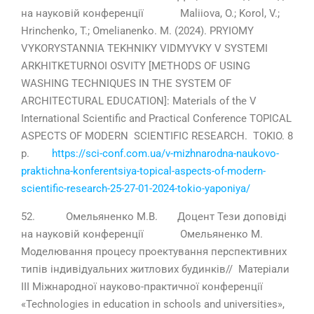
на науковій конференції Maliiova, O.; Korol, V.;
Hrinchenko, T.; Omelianenko. M. (2024). PRYIOMY
VYKORYSTANNIA TEKHNIKY VIDMYVKY V SYSTEMI
ARKHITKETURNOI OSVITY [METHODS OF USING
WASHING TECHNIQUES IN THE SYSTEM OF
ARCHITECTURAL EDUCATION]: Materials of the V
International Scientific and Practical Conference TOPICAL
ASPECTS OF MODERN SCIENTIFIC RESEARCH. TOKIO. 8
p.
https://sci-conf.com.ua/v-mizhnarodna-naukovo-
praktichna-konferentsiya-topical-aspects-of-modern-
scientific-research-25-27-01-2024-tokio-yaponiya/
52. Омельяненко М.В. Доцент Тези доповіді
на науковій конференції Омельяненко М.
Моделювання процесу проектування перспективних
типів індивідуальних житлових будинків// Матеріали
III Міжнародної науково-практичної конференції
«Technologies in education in schools and universities»,