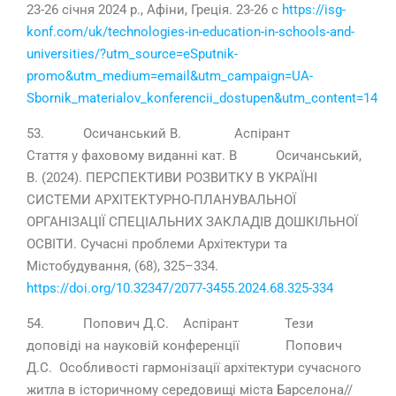
23-26 січня 2024 р., Афіни, Греція. 23-26 с
https://isg-
konf.com/uk/technologies-in-education-in-schools-and-
universities/?utm_source=eSputnik-
promo&utm_medium=email&utm_campaign=UA-
Sbornik_materialov_konferencii_dostupen&utm_content=1408
53. Осичанський В. Аспірант
Стаття у фаховому виданні кат. В Осичанський,
В. (2024). ПЕРСПЕКТИВИ РОЗВИТКУ В УКРАЇНІ
СИСТЕМИ АРХІТЕКТУРНО-ПЛАНУВАЛЬНОЇ
ОРГАНІЗАЦІЇ СПЕЦІАЛЬНИХ ЗАКЛАДІВ ДОШКІЛЬНОЇ
ОСВІТИ. Сучасні проблеми Архітектури та
Містобудування, (68), 325–334.
https://doi.org/10.32347/2077-3455.2024.68.325-334
54. Попович Д.С. Аспірант Тези
доповіді на науковій конференції Попович
Д.С. Особливості гармонізації архітектури сучасного
житла в історичному середовищі міста Барселона//