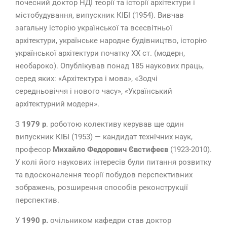
почесний доктор НДІ теорії та історії архітектури і
містобудування, випускник КІБІ (1954). Вивчав
загальну історію української та всесвітньої
архітектури, українське народне будівництво, історію
української архітектури початку XX ст. (модерн,
необароко). Опублікував понад 185 наукових праць,
серед яких: «Архітектура і мова», «Зодчі
середньовіччя і нового часу», «Український
архітектурний модерн».
З
1979 р
. роботою колективу керував ще один
випускник КІБІ (1953) — кандидат технічних наук,
професор
Михайло Федорович Євстифеєв
(1923-2010).
У колі його наукових інтересів були питання розвитку
та вдосконалення теорії побудов перспективних
зображень, розширення способів реконструкції
перспектив.
У
1990 р.
очільником кафедри став доктор