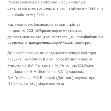
перетворилася на випускну. Перший випуск
бакалаврів із нової спеціальності відбувся у 1998 р., а
спеціалістів — у 1999 р.
Кафедра готує бакалаврів та магістрів за
напрямом
023 «Образотворче мистецтво,
декоративне мистецтво, реставрація», спеціалізацією
«Художньо-декоративне оздоблення інтер’єру»
.
До професорсько-викладацького складу кафедри
рисунка і живопису в різні роки входили відомі
художники В.А.Фельдман, М.І.Антонов, Ю.І.Хіміч,
Г.І.Шерстюк, В.М.Шевченко, К.О.Сударенко,
О.А.Горбенко, Ю.О.Бородай (Довгань), скульптори
П.І.Ульянов, М.Д.Марченко та ін.