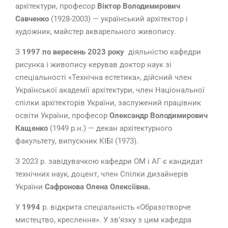
архітектури, професор
Віктор Володимирович
Савченко
(1928-2003) — український архітектор і
художник, майстер акварельного живопису.
З
1997 по вересень 2023 року
діяльністю кафедри
рисунка і живопису керував доктор наук зі
спеціальності «Технічна естетика», дійсний член
Української академії архітектури, член Національної
спілки архітекторів України, заслужений працівник
освіти України, професор
Олександр Володимирович
Кащенко
(1949 р.н.) — декан архітектурного
факультету, випускник КІБІ (1973).
З 2023 р. завідувачкою кафедри ОМ і АГ є кандидат
технічних наук, доцент, член Спілки дизайнерів
України
С
афронова Олена Олексіївна.
У
1994
р. відкрита спеціальність «Образотворче
мистецтво, креслення». У зв’язку з цим кафедра