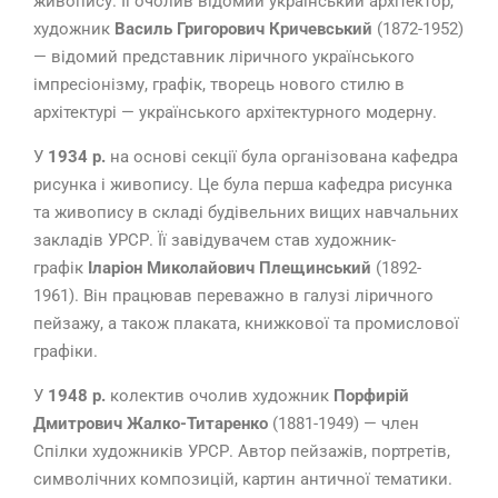
живопису. Її очолив відомий український архітектор,
художник
Василь Григорович Кричевський
(1872-1952)
— відомий представник ліричного українського
імпресіонізму, графік, творець нового стилю в
архітектурі — українського архітектурного модерну.
У
1934 р.
на основі секції була організована кафедра
рисунка і живопису. Це була перша кафедра рисунка
та живопису в складі будівельних вищих навчальних
закладів УРСР. Її завідувачем став художник-
графік
Іларіон Миколайович Плещинський
(1892-
1961). Він працював переважно в галузі ліричного
пейзажу, а також плаката, книжкової та промислової
графіки.
У
1948 р.
колектив очолив художник
Порфирій
Дмитрович Жалко-Титаренко
(1881-1949) — член
Спілки художників УРСР. Автор пейзажів, портретів,
символічних композицій, картин античної тематики.