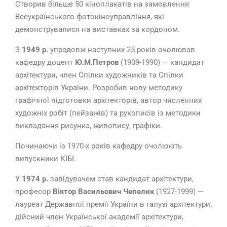
Створив більше 50 кіноплакатів на замовлення
Всеукраїнського фотокіноуправління, які
демонструвалися на виставках за кордоном.
З
1949 р.
упродовж наступних 25 років очолював
кафедру доцент
Ю.М.Петров
(1909-1990) — кандидат
архітектури, член Спілки художників та Спілки
архітекторів України. Розробив нову методику
графічної підготовки архітекторів, автор численних
художніх робіт (пейзажів) та рукописів із методики
викладання рисунка, живопису, графіки.
Починаючи із 1970-х років кафедру очолюють
випускники КІБІ.
У
1974 р.
завідувачем став кандидат архітектури,
професор
Віктор Васильович Чепелик
(1927-1999) —
лауреат Державної премії України в галузі архітектури,
дійсний член Української академії архітектури,