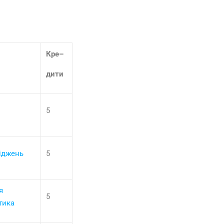
Кре
–
дити
5
ліджень
5
я
5
тика