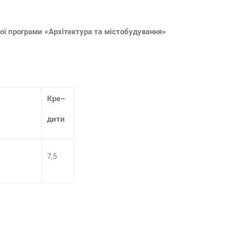
ої програми
«Архітектура та містобудування»
Кре
–
дити
7,5