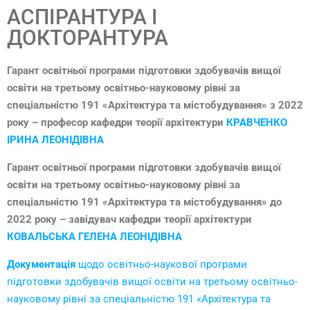
АСПІРАНТУРА І
ДОКТОРАНТУРА
Гарант осв
і
тньо
ї
програми підготовки здобувачів вищої
освіти на третьому освітньо-науковому рівні за
спеціальністю 191 «Архітектура та містобудування»
з
202
2
року –
професор к
афедри теорії архітектури
К
РАВЧЕНКО
ІРИНА
ЛЕОНІДІВНА
Гарант осв
і
тньо
ї
програми підготовки здобувачів вищої
освіти на третьому освітньо-науковому рівні за
спеціальністю 191 «Архітектура та містобудування» до
202
2
року – завідувач кафедри теорії архітектури
КОВАЛЬСЬКА ГЕЛЕНА ЛЕОНІДІВНА
Документація
щодо освітньо-наукової програми
підготовки здобувачів вищої освіти на третьому освітньо-
науковому рівні за спеціальністю 191 «Архітектура та