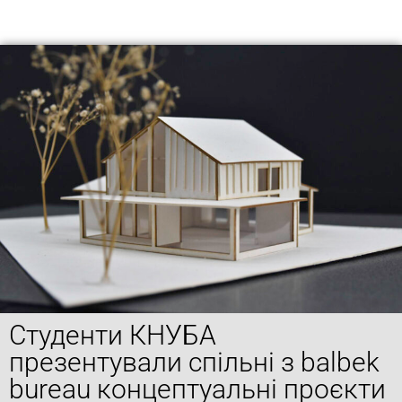
Студенти КНУБА
презентували спільні з balbek
bureau концептуальні проєкти