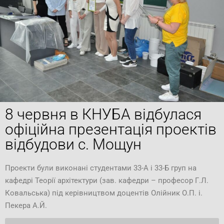
8 червня в КНУБА відбулася
офіційна презентація проектів
відбудови с. Мощун
Проекти були виконані студентами 33-А і 33-Б груп на
кафедрі Теорії архітектури (зав. кафедри – професор Г.Л.
Ковальська) під керівництвом доцентів Олійник О.П. і.
Пекера А.Й.