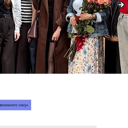
явоєнного часу»