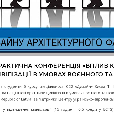
АКТИЧНА КОНФЕРЕНЦІЯ «ВПЛИВ К
ИВІЛІЗАЦІЇ В УМОВАХ ВОЄННОГО Т
та студенти 6 курсу спеціальності 022 «Дизайн» Кисла Т., 
ва на ціннісні орієнтири цивілізації в умовах воєнного та пі
the Republic of Latvia) за підтримки Центру українсько-європейс
гу підвищення кваліфікації (15 годин – 0,5 кредиту ECTS)