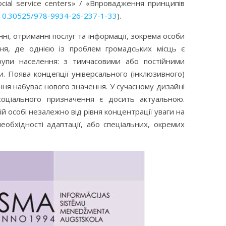
social service centers» / «Впровадження принципів
g/10.30525/978-9934-26-237-1-33
).
ні, отриманні послуг та інформації, зокрема особи
ння, де однією із проблем громадських місць є
рупи населення: з тимчасовими або постійними
и. Поява концепції універсального (інклюзивного)
ня набуває нового значення. У сучасному дизайні
соціального призначення є досить актуальною.
й особі незалежно від рівня концентрації уваги на
необхідності адаптації, або спеціальних, окремих