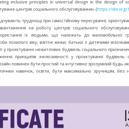
g inclusive principles in universal design in the design of 
туванні центрів соціального обслуговування» (
https://doi.or
ідчувають труднощі при самостійному пересуванні; орієнтуван
навантаження на роботу центрів соціального обслуговува
икористання їх людьми, що належать до маломобільної г
би похилого віку; вагітні жінки; батьки з дитячими візочкам
і у проєктуванні нежитлових будівель соціального призначен
ження принципів інклюзивності у проєктуванні будівель 
зайн повинен бути простий та інтуїтивно зрозумілий будь-які
стичних навичок, освіти, бути максимально зручнішім, без 