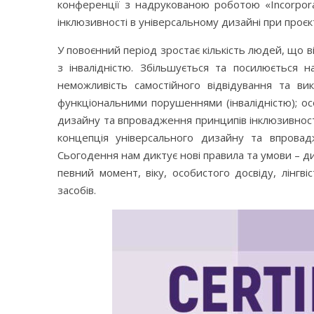
конференції з надрукованою роботою «Incorporatin
інклюзивності в універсальному дизайні при проєк
У повоєнний період зростає кількість людей, що в
з інвалідністю. Збільшується та посилюється 
неможливість самостійного відвідування та в
функціональними порушеннями (інвалідністю); осо
дизайну та впровадження принципів інклюзивност
концепція універсального дизайну та впровад
Сьогодення нам диктує нові правила та умови – ди
певний момент, віку, особистого досвіду, лінгві
засобів.