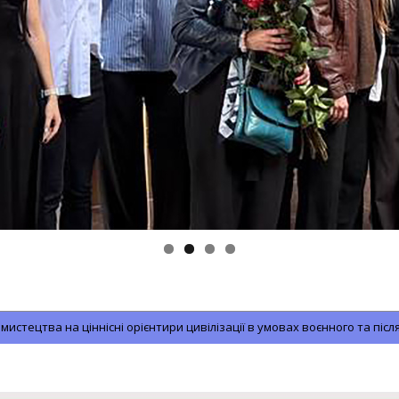
тецтва на ціннісні орієнтири цивілізації в умовах воєнного та післ