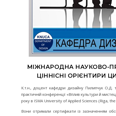
МІЖНАРОДНА НАУКОВО-ПР
ЦІННІСНІ ОРІЄНТИРИ Ц
К.т.н., доцент кафедри дизайну Пилипчук О.Д. 
практичній конференції «Вплив культури й мистецт
року в ISMA University of Applied Sciences (Riga, 
Вони отримали сертифікати із зазначенням обся