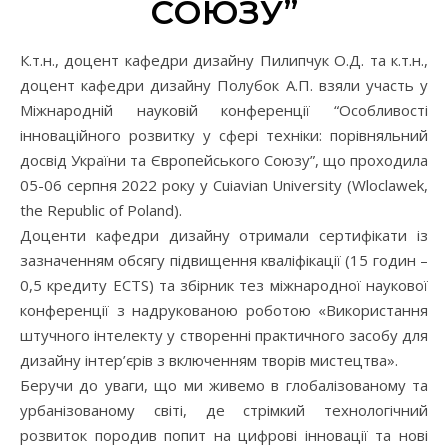
СОЮЗУ”
К.т.н., доцент кафедри дизайну Пилипчук О.Д. та к.т.н.,
доцент кафедри дизайну Полубок А.П. взяли участь у
Міжнародній науковій конференції “Особливості
інноваційного розвитку у сфері техніки: порівняльний
досвід України та Європейського Союзу”, що проходила
05-06 серпня 2022 року у Cuiavian University (Wloclawek,
the Republic of Poland).
Доценти кафедри дизайну отримали сертифікати із
зазначенням обсягу підвищення кваліфікації (15 годин –
0,5 кредиту ECTS) та збірник тез міжнародної наукової
конференції з надрукованою роботою «Використання
штучного інтелекту у створенні практичного засобу для
дизайну інтер’єрів з включенням творів мистецтва».
Беручи до уваги, що ми живемо в глобалізованому та
урбанізованому світі, де стрімкий технологічний
розвиток породив попит на цифрові інновації та нові