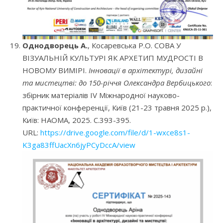
Однодворець А.
, Косаревська Р.О. СОВА У
ВІЗУАЛЬНІЙ КУЛЬТУРІ ЯК АРХЕТИП МУДРОСТІ В
НОВОМУ ВИМІРІ.
Інновації в архітектурі, дизайні
та мистецтві: до 150-річчя Олександра Вербицького
:
збірник матеріалів IV Міжнародної науково-
практичної конференції, Київ (21-23 травня 2025 р.),
Київ: НАОМА, 2025. С.393-395.
URL:
https://drive.google.com/file/d/1-wxce8s1-
K3ga83ffUacXn6jyPCyDccA/view