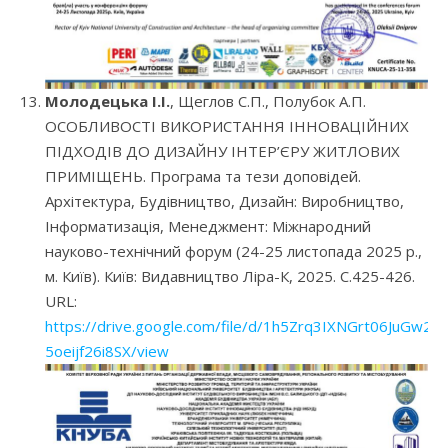
Молодецька І.І.
, Щеглов С.П., Полубок А.П.
ОСОБЛИВОСТІ ВИКОРИСТАННЯ ІННОВАЦІЙНИХ
ПІДХОДІВ ДО ДИЗАЙНУ ІНТЕР’ЄРУ ЖИТЛОВИХ
ПРИМІЩЕНЬ. Програма та тези доповідей.
Архітектура, Будівництво, Дизайн: Виробництво,
Інформатизація, Менеджмент: Міжнародний
науково-технічний форум (24-25 листопада 2025 р.,
м. Київ). Київ: Видавництво Ліра-К, 2025. С.425-426.
URL:
https://drive.google.com/file/d/1h5Zrq3IXNGrt06JuGw2-
5oeijf26i8SX/view