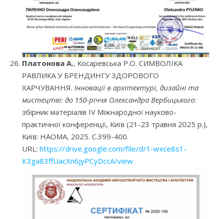
Платонова А.
, Косаревська Р.О. СИМВОЛІКА
РАВЛИКА У БРЕНДИНГУ ЗДОРОВОГО
ХАРЧУВАННЯ.
Інновації в архітектурі, дизайні та
мистецтві: до 150-річчя Олександра Вербицького
:
збірник матеріалів IV Міжнародної науково-
практичної конференції, Київ (21-23 травня 2025 р.),
Київ: НАОМА, 2025. С.399-400.
URL:
https://drive.google.com/file/d/1-wxce8s1-
K3ga83ffUacXn6jyPCyDccA/view