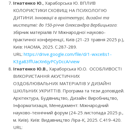
Ігнатенко Ю.
, Хараборська Ю. ВПЛИВ
КОЛОРИСТИКИ СХОВИЩ НА ПСИХОЛОГІЮ
ДИТИНИ.
Інновації в архітектурі, дизайні та
мистецтві: до 150-річчя Олександра Вербицького
:
збірник матеріалів IV Міжнародної науково-
практичної конференції, Київ (21-23 травня 2025 р.),
Київ: НАОМА, 2025. С.287-289.
URL:
https://drive.google.com/file/d/1-wxce8s1-
K3ga83ffUacXn6jyPCyDccA/view
Ігнатенко Ю.В.
, Хараборська Ю.О. ОСОБЛИВОСТІ
ВИКОРИСТАННЯ АКУСТИЧНИХ
ОЗДОБЛЮВАЛЬНИХ МАТЕРІАЛІВ У ДИЗАЙНІ
ШКІЛЬНИХ УКРИТТІВ. Програма та тези доповідей.
Архітектура, Будівництво, Дизайн: Виробництво,
Інформатизація, Менеджмент: Міжнародний
науково-технічний форум (24-25 листопада 2025 р.,
м. Київ). Київ: Видавництво Ліра-К, 2025. С.419-420.
URL: