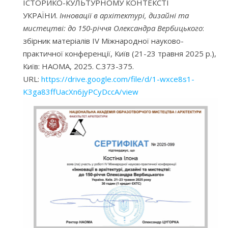
ІСТОРИКО-КУЛЬТУРНОМУ КОНТЕКСТІ
УКРАЇНИ.
Інновації в архітектурі, дизайні та
мистецтві: до 150-річчя Олександра Вербицького
:
збірник матеріалів IV Міжнародної науково-
практичної конференції, Київ (21-23 травня 2025 р.),
Київ: НАОМА, 2025. С.373-375.
URL:
https://drive.google.com/file/d/1-wxce8s1-
K3ga83ffUacXn6jyPCyDccA/view