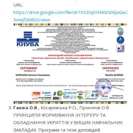
URL:
https://drive.google.com/file/d/1h5Zrq3IXNGrt06JuGw2-
5oeijf26i8SX/view
Ганжа О.В.
, Косаревська Р.О., Прокопов О.В.
ПРИНЦИПИ ФОРМУВАННЯ ІНТЕР’ЄРУ ТА
ОБЛАДНАННЯ УКРИТТІВ У ВИЩИХ НАВЧАЛЬНИХ
ЗАКЛАДАХ. Програма та тези доповідей.