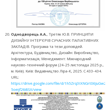
Однодворець А.А.
, Третяк Ю.В. ПРИНЦИПИ
ДИЗАЙНУ ІНТЕР’ЄРІВ СУЧАСНИХ ПАЛІАТИВНИХ
ЗАКЛАДІВ. Програма та тези доповідей.
Архітектура, Будівництво, Дизайн: Виробництво,
Інформатизація, Менеджмент: Міжнародний
науково-технічний форум (24-25 листопада 2025 р.,
м. Київ). Київ: Видавництво Ліра-К, 2025. С.433-434.
URL:
https://drive.google.com/file/d/1h5Zrq3IXNGrt06JuGw2-
5oeijf26i8SX/view