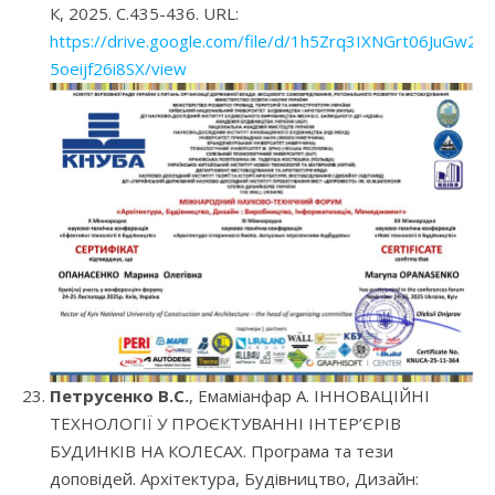
К, 2025. С.435-436. URL:
https://drive.google.com/file/d/1h5Zrq3IXNGrt06JuGw2-
5oeijf26i8SX/view
Петрусенко В.С.
, Емаміанфар А. ІННОВАЦІЙНІ
ТЕХНОЛОГІЇ У ПРОЄКТУВАННІ ІНТЕР’ЄРІВ
БУДИНКІВ НА КОЛЕСАХ. Програма та тези
доповідей. Архітектура, Будівництво, Дизайн: