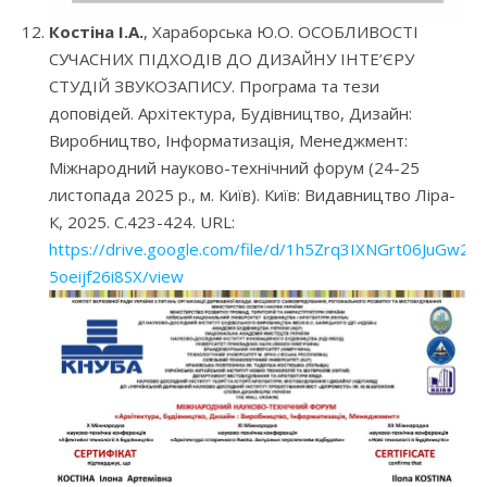
Костіна І.А.
, Хараборська Ю.О. ОСОБЛИВОСТІ
СУЧАСНИХ ПІДХОДІВ ДО ДИЗАЙНУ ІНТЕ’ЄРУ
СТУДІЙ ЗВУКОЗАПИСУ. Програма та тези
доповідей. Архітектура, Будівництво, Дизайн:
Виробництво, Інформатизація, Менеджмент:
Міжнародний науково-технічний форум (24-25
листопада 2025 р., м. Київ). Київ: Видавництво Ліра-
К, 2025. С.423-424. URL:
https://drive.google.com/file/d/1h5Zrq3IXNGrt06JuGw2-
5oeijf26i8SX/view