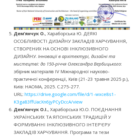
Дем’янчук О.
, Хараборська Ю. ДЕЯКІ
ОСОБЛИВОСТІ ДИЗАЙНУ ЗАКЛАДІВ ХАРЧУВАННЯ,
СТВОРЕНИХ НА ОСНОВІ ІНКЛЮЗИВНОГО
ДИЗАЙНУ.
Інновації в архітектурі, дизайні та
мистецтві: до 150-річчя Олександра Вербицького
:
збірник матеріалів IV Міжнародної науково-
практичної конференції, Київ (21-23 травня 2025 р.),
Київ: НАОМА, 2025. С.275-277.
URL:
https://drive.google.com/file/d/1-wxce8s1-
K3ga83ffUacXn6jyPCyDccA/view
Дем’янчук О.І.
, Хараборська Ю.О. ПОЄДНАННЯ
УКРАЇНСЬКИХ ТА ЯПОНСЬКИХ ТРАДИЦІЙ У
ФОРМУВАННІ ІНКЛЮЗИВНОГО ІНТЕР’ЄРУ
ЗАКЛАДІВ ХАРЧУВАННЯ. Програма та тези