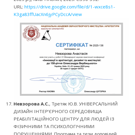
URL:
https://drive.google.com/file/d/1-wxce8s1-
K3ga83ffUacXn6jyPCyDccA/view
Невзорова А.С.
, Третяк Ю.В. УНІВЕРСАЛЬНИЙ
ДИЗАЙН ІНТЕР’ЄРНОГО СЕРЕДОВИЩА
РЕАБІЛІТАЦІЙНОГО ЦЕНТРУ ДЛЯ ЛЮДЕЙ ІЗ
ФІЗИЧНИМИ ТА ПСИХОЛОГІЧНИМИ
ПОРУШЕННЯМИ. Програма та тези доповідей.