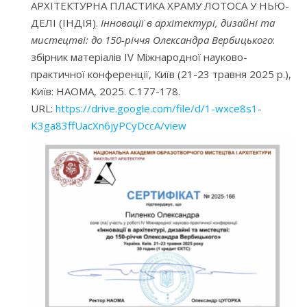
АРХІТЕКТУРНА ПЛАСТИКА ХРАМУ ЛОТОСА У НЬЮ-
ДЕЛІ (ІНДІЯ).
Інновації в архітектурі, дизайні та
мистецтві: до 150-річчя Олександра Вербицького
:
збірник матеріалів IV Міжнародної науково-
практичної конференції, Київ (21-23 травня 2025 р.),
Київ: НАОМА, 2025. С.177-178.
URL:
https://drive.google.com/file/d/1-wxce8s1-
K3ga83ffUacXn6jyPCyDccA/view