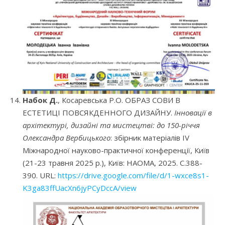
Набок Д.
, Косаревська Р.О. ОБРАЗ СОВИ В
ЕСТЕТИЦІ ПОВСЯКДЕННОГО ДИЗАЙНУ.
Інновації в
архітектурі, дизайні та мистецтві: до 150-річчя
Олександра Вербицького
: збірник матеріалів IV
Міжнародної науково-практичної конференції, Київ
(21-23 травня 2025 р.), Київ: НАОМА, 2025. С.388-
390. URL:
https://drive.google.com/file/d/1-wxce8s1-
K3ga83ffUacXn6jyPCyDccA/view