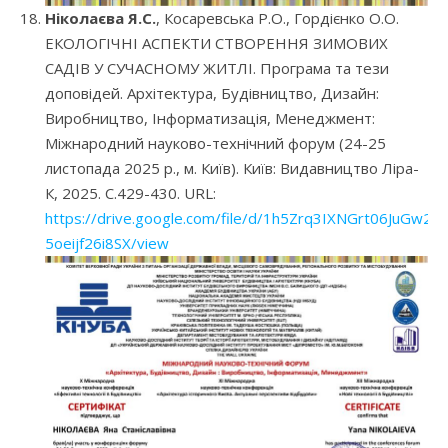
Ніколаєва Я.С.
, Косаревська Р.О., Гордієнко О.О.
ЕКОЛОГІЧНІ АСПЕКТИ СТВОРЕННЯ ЗИМОВИХ
САДІВ У СУЧАСНОМУ ЖИТЛІ. Програма та тези
доповідей. Архітектура, Будівництво, Дизайн:
Виробництво, Інформатизація, Менеджмент:
Міжнародний науково-технічний форум (24-25
листопада 2025 р., м. Київ). Київ: Видавництво Ліра-
К, 2025. С.429-430. URL:
https://drive.google.com/file/d/1h5Zrq3IXNGrt06JuGw2-
5oeijf26i8SX/view