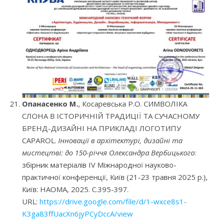
Опанасенко М.
, Косаревська Р.О. СИМВОЛІКА
СЛОНА В ІСТОРИЧНІЙ ТРАДИЦІЇ ТА СУЧАСНОМУ
БРЕНД-ДИЗАЙНІ НА ПРИКЛАДІ ЛОГОТИПУ
CAPAROL.
Інновації в архітектурі, дизайні та
мистецтві: до 150-річчя Олександра Вербицького
:
збірник матеріалів IV Міжнародної науково-
практичної конференції, Київ (21-23 травня 2025 р.),
Київ: НАОМА, 2025. С.395-397.
URL:
https://drive.google.com/file/d/1-wxce8s1-
K3ga83ffUacXn6jyPCyDccA/view