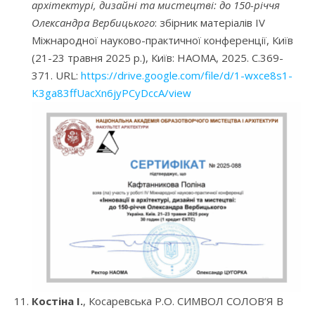
архітектурі, дизайні та мистецтві: до 150-річчя
Олександра Вербицького
: збірник матеріалів IV
Міжнародної науково-практичної конференції, Київ
(21-23 травня 2025 р.), Київ: НАОМА, 2025. С.369-
371. URL:
https://drive.google.com/file/d/1-wxce8s1-
K3ga83ffUacXn6jyPCyDccA/view
Костіна І.
, Косаревська Р.О. СИМВОЛ СОЛОВ’Я В