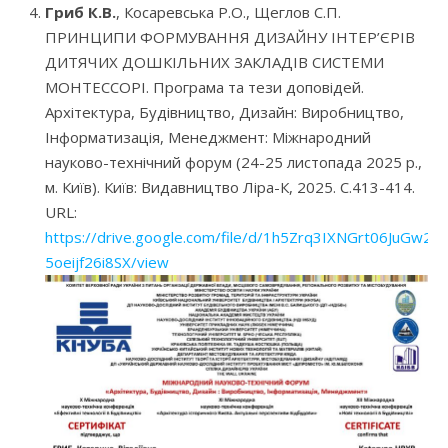
Гриб К.В.
, Косаревська Р.О., Щеглов С.П.
ПРИНЦИПИ ФОРМУВАННЯ ДИЗАЙНУ ІНТЕР’ЄРІВ
ДИТЯЧИХ ДОШКІЛЬНИХ ЗАКЛАДІВ СИСТЕМИ
МОНТЕССОРІ. Програма та тези доповідей.
Архітектура, Будівництво, Дизайн: Виробництво,
Інформатизація, Менеджмент: Міжнародний
науково-технічний форум (24-25 листопада 2025 р.,
м. Київ). Київ: Видавництво Ліра-К, 2025. С.413-414.
URL:
https://drive.google.com/file/d/1h5Zrq3IXNGrt06JuGw2-
5oeijf26i8SX/view