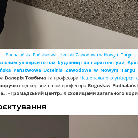
Podhalańska Państwowa Uczelnia Zawodowa w Nowym Targu
альним університетом будівництва і архітектури
,
Арх
ańska Państwowa Uczelnia Zawodowa w Nowym Targu
(
ра
Валерія Товбича
та професора
Національного університет
воручко
під керівництвом професора
Bogusław Podhalańsk
а
», «
Громадський центр
» з
сховищами загального кори
оєктування