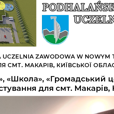
 UCZELNIA ZAWODOWA W NOWYM T
Я СМТ. МАКАРІВ, КИЇВСЬКОЇ ОБЛА
, «Школа», «Громадський 
тування для смт. Макарів, 