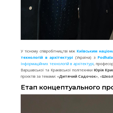
У тісному співробітництві між
Київським націон
технологій в архітектурі
(Україна) з
Podhal
Інформаційних технологій в архітектурі
, професо
Варшавської та Краківської політехніки
Юрія Кри
проєктів за темами: «
Дитячий Садочок
», «
Школ
Етап концептуального пр