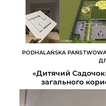
PODHALAŃSKA PAŃSTWOWA
ДЛ
«Дитячий Садочок»
загального корис