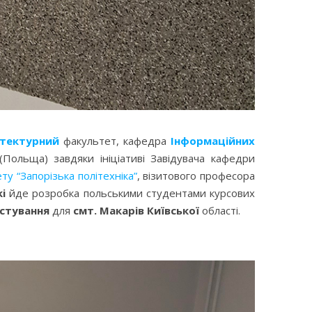
ітектурний
факультет, кафедра
Інформаційних
Польща) завдяки ініціативі Завідувача кафедри
у “Запорізька політехніка”
, візитового професора
i
йде розробка польськими студентами курсових
стування
для
смт. Макарів Київської
області.