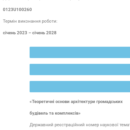
0123U100260
Термін виконання роботи:
с
і
чень 20
23
–
січень 2028
«Теоретичні основи архітектури громадських
будівель та комплексів»
Державний реєстраційний номер наукової тема