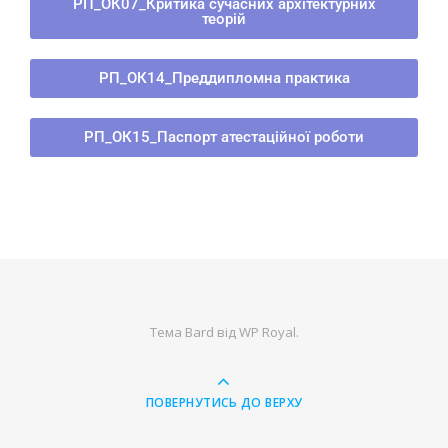
РП_ОК07_Критика сучасних архітектурних
теорій
РП_ОК14_Преддипломна практика
РП_ОК15_Паспорт атестаційної роботи
Тема Bard від
WP Royal
.
ПОВЕРНУТИСЬ ДО ВЕРХУ