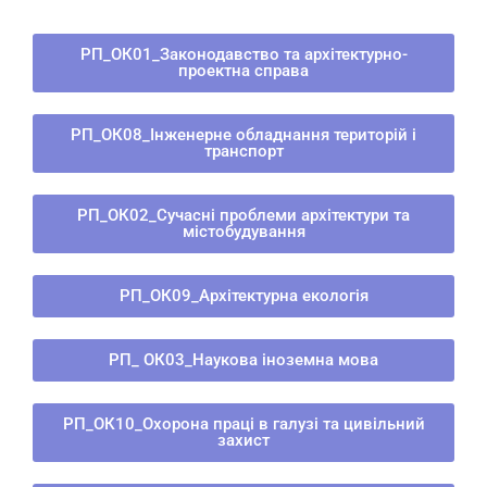
РП_ОК01_Законодавство та архітектурно-
проектна справа
РП_ОК08_Інженерне обладнання територій і
транспорт
РП_ОК02_Сучасні проблеми архітектури та
містобудування
РП_ОК09_Архітектурна екологія
РП_ ОК03_Наукова іноземна мова
РП_ОК10_Охорона праці в галузі та цивільний
захист