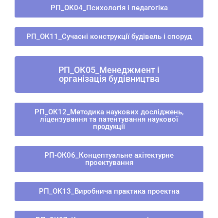
РП_ОК04_Психологія і педагогіка
РП_ОК11_Сучасні конструкції будівель і споруд
РП_ОК05_Менеджмент і
організація будівництва
РП_ОК12_Методика наукових досліджень,
ліцензування та патентування наукової
продукції
РП-ОК06_Концептуальне ахітектурне
проектування
РП_ОК13_Виробнича практика проектна