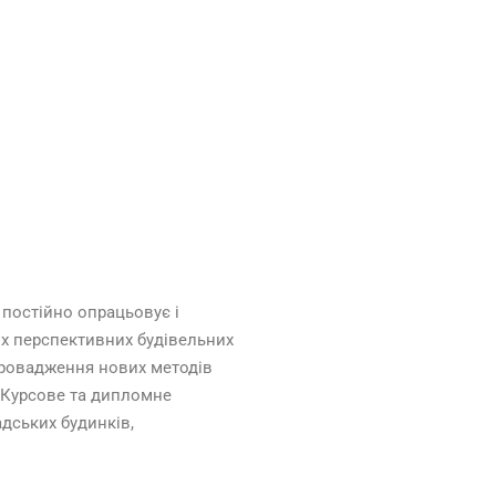
ри постійно опрацьовує і
их перспективних будівельних
провадження нових методів
 Курсове та дипломне
дських будинків,