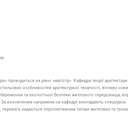
ів:
тури» проводиться на рівні «магістр». Кафедра теорії архітекту
тильових особливостей архітектурної творчості, впливу нов
озбереження та екологічної безпеки житлового середовища, в
с. За визначеним напрямом на кафедрі викладають спецкурси.
и, перевага надається перспективним типам житлових та грома