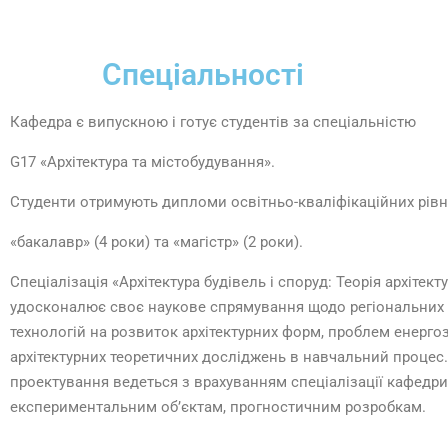
Спеціальності
Кафедра є випускною і готує студентів за спеціальністю
G17 «Архітектура та містобудування».
Студенти отримують дипломи освітньо-кваліфікаційних рівн
«бакалавр» (4 роки) та «магістр» (2 роки).
Спеціалізація «Архітектура будівель і споруд: Теорія архітек
удосконалює своє наукове спрямування щодо регіональних с
технологій на розвиток архітектурних форм, проблем енерг
архітектурних теоретичних досліджень в навчальний проце
проектування ведеться з врахуванням спеціалізації кафедр
експериментальним об’єктам, прогностичним розробкам.