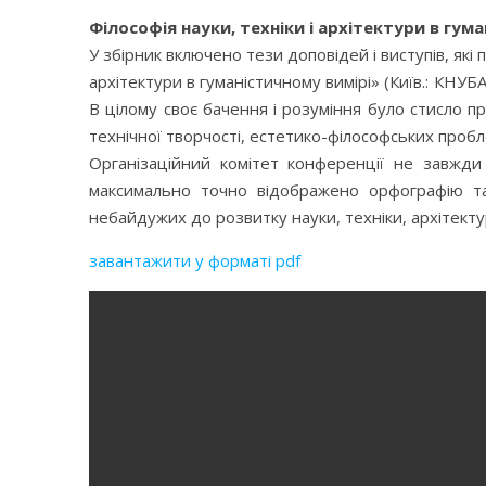
Філософія науки, техніки і архітектури
в гума
У збірник включено тези доповідей і виступів, які 
архітектури в гуманістичному вимірі» (Київ.: КНУБ
В цілому своє бачення і розуміння було стисло п
технічної творчості, естетико-філософських пробл
Організаційний комітет конференції не завжди 
максимально точно відображено орфографію та п
небайдужих до розвитку науки, техніки, архітекту
завантажити у форматі pdf