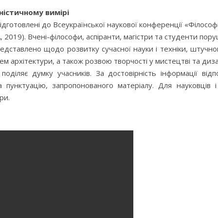
ністичному вимірі
підготовлені до Всеукраїнської наукової конференції «Філософі
А, 2019). Вчені-філософи, аспіранти, магістри та студенти п
редставлено щодо розвитку сучасної науки і техніки, штучног
ем архітектури, а також розвою творчості у мистецтві та диза
поділяє думку учасників. За достовірність інформації відп
унктуацію, запропонованого матеріалу. Для науковців і ви
ри.