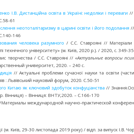
ко І.В. Дистанційна освіта в Україні: недоліки і переваги
//
 С.58-61
ислення неототалітаризму в царині освіти і його подолання
//
 С.140-146
твования человека разумного
/ С.С. Ставрояні // Матеріали
 технічного університету» (м. Київ, 2020 р.). / 2020, с. 349-3
ис творчества / С.С. Ставрояні //
«Актуальные вопросы психо
арственный университет, 2020. – 240 с.
диція
// Актуальні проблеми сучасної науки та освіти (част
вів : Львівський науковий форум, 2020. С.50-51
кого Китаю як ключовий здобуток конфуціанства
// Знання.Осв
. Вінниця) – Вінниця: ВНТУ,2020. – С.166-170
ти //Материалы международной научно-практической конферен
(м. Київ, 29-30 листопада 2019 року) / відп. за випуск І.В. Чо