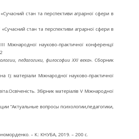
 «Сучасний стан та перспективи аграрної сфери в
 «Сучасний стан та перспективи аграрної сфери в
 III Міжнародної науково-практичної конференції
52
логии, педагогики, философии ХХІ века».
Сборник
ина І): матеріали Міжнародної науково-практичної
іта.Освіченість. Збірник матеріалів V Міжнародної
ции “Актуальные вопросы психологии,педагогики,
рноморденко. – К.: КНУБА, 2019. – 200 с.