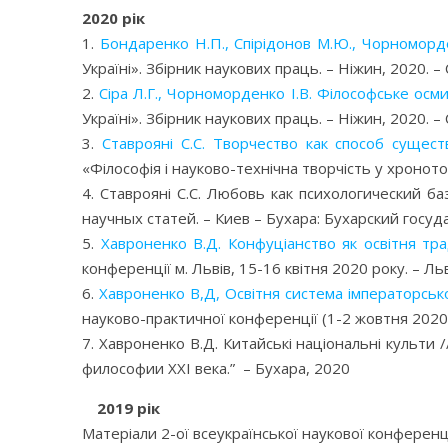
2020 рік
1.
Бондаренко Н.П., Спірідонов М.Ю., Чорноморден
Україні». Збірник наукових праць. – Ніжин, 2020. –
2.
Сіра Л.Г., Чорноморденко І.В. Філософське осм
Україні». Збірник наукових праць. – Ніжин, 2020. –
3.
Ставрояні С.С. Творчество как способ сущес
«Філософія і науково-технічна творчість у хронотопі
4. Ставрояні С.С. Любовь как психологический баз
научных статей. – Киев – Бухара: Бухарский госуд
5.
Хавроненко В.Д. Конфуціанство як освітня тра
конференції м. Львів, 15-16 квітня 2020 року. – Ль
6.
Хавроненко В,Д, Освітня система імператорсь
науково-практичної конференції (1-2 жовтня 2020р
7. Хавроненко В.Д. Китайські національні куль
философии ХХI века.” – Бухара, 2020
2019 рік
Матеріали 2-ої всеукраїнської наукової конференції 