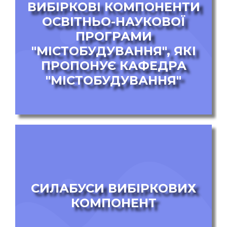
ВИБІРКОВІ КОМПОНЕНТИ
ОСВІТНЬО-НАУКОВОЇ
ПРОГРАМИ
"МІСТОБУДУВАННЯ", ЯКІ
ПРОПОНУЄ КАФЕДРА
"МІСТОБУДУВАННЯ"
СИЛАБУСИ ВИБІРКОВИХ
КОМПОНЕНТ