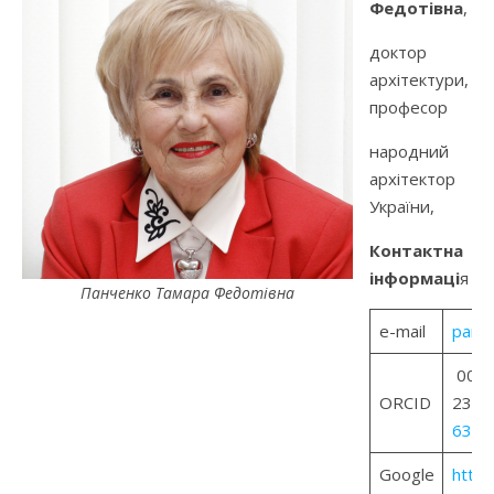
Федотівна
,
доктор
архітектури,
професор
народний
архітектор
України,
Контактна
інформаці
я
Панченко Тамара Федотівна
e-mail
panch
0000
ORCID
230
6341
Google
https