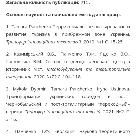
Загальна кількість публікацій:
215
.
Основні наукові та навчально-методичні праці:
1. Tamara Panchenko Территориальное планирование и
развитие туризма в прибрежной зоне Украины.
Трансфер інноваційних технологій.
2019. №1 С. 15-25.
2. Казимірський В.Б., Панченко Т.Ф., Яценко В.О.,
Гошовська В.М. Світові тенденції реновації центрів
історичних міст.
Містобудування та територіальне
планування.
2020. №72.С. 104-118
3. Mykola Dyomin, Tamara Panchenko, Iryna Ustinova.
Трансформация украинских городов в пост-
Чернобыльский и пост-тоталитарный «переходный»
период.
Трансфер інноваційних технологій.
2021. №2. С.
3-16.
4. Панченко Т.Ф. Еволюція науково-теоретичного