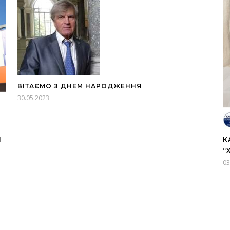
ВІТАЄМО З ДНЕМ НАРОДЖЕННЯ
30.05.2023
І
К
“
03