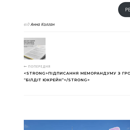
Р
від
Анна Колган
ПОПЕРЕДНЯ
<STRONG>ПІДПИСАННЯ МЕМОРАНДУМУ З Г
“БІЛДІТ ЮКРЕЙН”</STRONG>