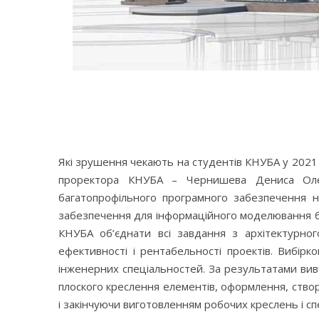
Які зрушення чекають на студентів КНУБА у 2021 
проректора КНУБА – Чернишева Дениса Олег
багатопрофільного програмного забезпечення н
забезпечення для інформаційного моделювання бу
КНУБА об’єднати всі завдання з архітектурно
ефективності і рентабельності проектів. Вибірк
інженерних спеціальностей. За результатами ви
плоского креслення елементів, оформлення, створе
і закінчуючи виготовленням робочих креслень і сп