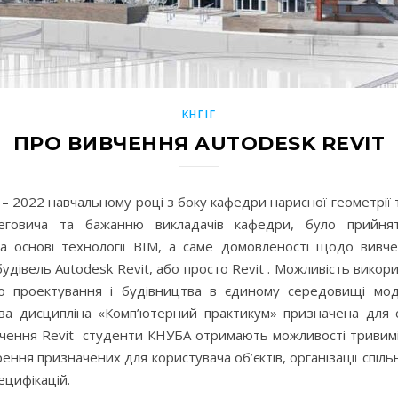
КНГІГ
ПРО ВИВЧЕННЯ AUTODESK REVIT
– 2022 навчальному році з боку кафедри нарисної геометрії 
овича та бажанню викладачів кафедри, було прийня
а основі технології BIM, а саме домовленості щодо вив
дівель Autodesk Revit, або просто Revit . Можливість викор
го проектування і будівництва в єдиному середовищі мод
ова дисципліна «Комп’ютерний практикум» призначена для с
вчення Revit студенти КНУБА отримають можливості тривимі
ння призначених для користувача об’єктів, організації спіл
ецифікацій.