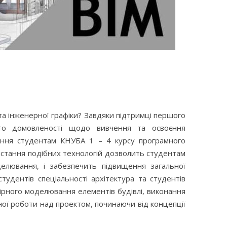
та інженерної графіки? Завдяки підтримці першого
то домовленості щодо вивчення та освоєння
чення студентам КНУБА 1 – 4 курсу програмного
истання подібних технологій дозволить студентам
елювання, і забезпечить підвищення загальної
тудентів спеціальності архітектура та студентів
рного моделювання елементів будівлі, виконання
ьної роботи над проектом, починаючи від концепції