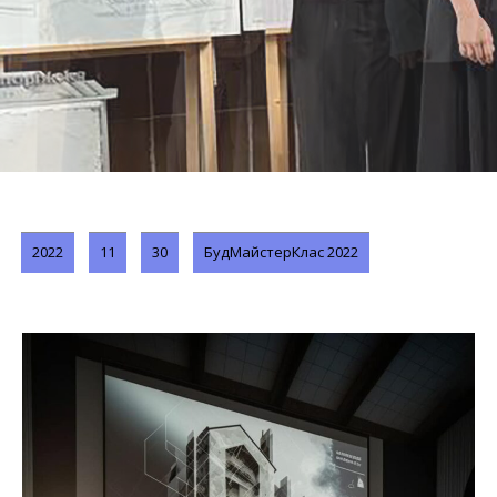
2022
11
30
БудМайстерКлас 2022