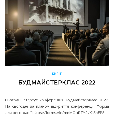
КНГІГ
БУДМАЙСТЕРКЛАС 2022
Сьогодні стартує конференція БудМайстерКлас 2022.
На сьогодні за планом відкриття конференції. Форма
для реєстрації https://forms.gle/mnMQqRTY2yXkSnFP8