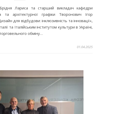
рідня Лариса та старший викладач кафедри
а та архітектурної графіки Творонович Ігор
изайн для відбудови: інклюзивність та інновації»,
алії та Італійським інститутом культури в Україні,
м торговельного обміну…
01.04.2025