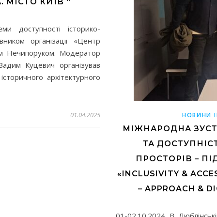
МІСТО КИЇВ “
еми доступності історико-
вником організації «Центр
лієм Нечипоруком. Модератор
Вадим Куцевич організував
історичного архітектурного
01.04.2025
НОВИНИ I
МІЖНАРОДНА ЗУСТ
ТА ДОСТУПНІС
ПРОСТОРІВ – ПІ
«INCLUSIVITY & ACCE
– APPROACH & DI
01-02.10.2024 В Люблінськ