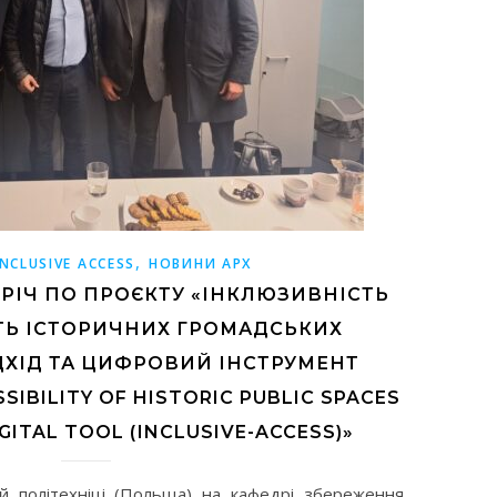
,
NCLUSIVE ACCESS
НОВИНИ АРХ
РІЧ ПО ПРОЄКТУ «ІНКЛЮЗИВНІСТЬ
ТЬ ІСТОРИЧНИХ ГРОМАДСЬКИХ
ДХІД ТА ЦИФРОВИЙ ІНСТРУМЕНТ
SSIBILITY OF HISTORIC PUBLIC SPACES
GITAL TOOL (ІNCLUSIVE-ACCESS)»
ій політехніці (Польща) на кафедрі збереження