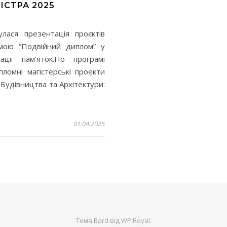
СТРА 2025
улася презентація проєктів
мою “Подвійний диплом” у
ації пам’яток.По програмі
ломні магістерські проекти
Будівництва та Архітектури:
01.04.2025
Тема Bard від
WP Royal
.