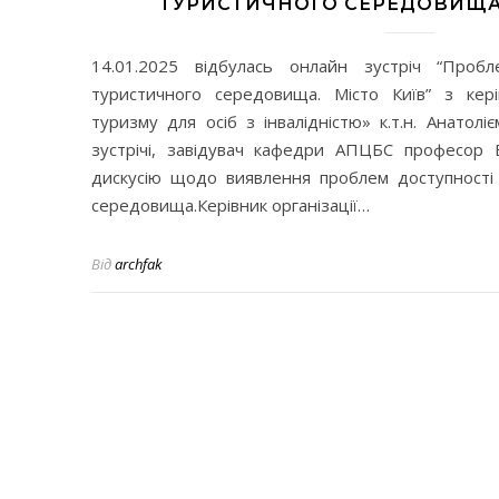
ТУРИСТИЧНОГО СЕРЕДОВИЩА. 
14.01.2025 відбулась онлайн зустріч “Пробл
туристичного середовища. Місто Київ” з кері
туризму для осіб з інвалідністю» к.т.н. Анато
зустрічі, завідувач кафедри АПЦБС професор 
дискусію щодо виявлення проблем доступності 
середовища.Керівник організації…
Від
archfak