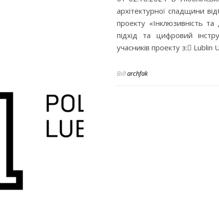
архітектурної спадщини від
проекту «Інклюзивність та 
підхід та цифровий інстр
учасників проекту з: Lublin 
Від
archfak