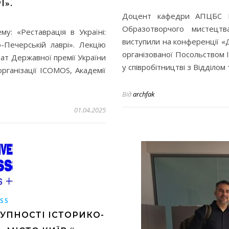
І».
Доцент кафедри АПЦБС Б
Образотворчого мистецтв
му: «Реставрація в Україні:
виступили на конференції «Д
-Печерській лаврі». Лекцію
організованої Посольством Іт
ат Державної премії України
у співробітництві з Відділо
організації ICOMOS, Академії
Від
archfak
01.04.2025
ESS
УПНОСТІ ІСТОРИКО-