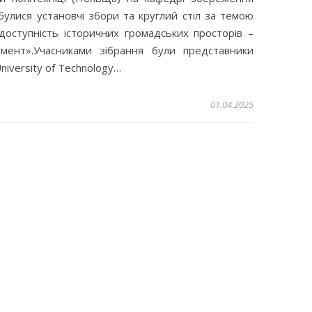
булися установчі збори та круглий стіл за темою
доступність історичних громадських просторів –
умент».Учасниками зібрання були представники
University of Technology…
01.04.2025