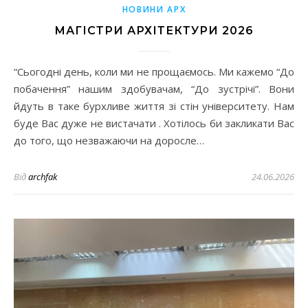
НОВИНИ АРХ
МАГІСТРИ АРХІТЕКТУРИ 2026
“Сьогодні день, коли ми не прощаємось. Ми кажемо “До
побачення” нашим здобувачам, “До зустрічі”. Вони
йдуть в таке бурхливе життя зі стін університету. Нам
буде Вас дуже не вистачати . Хотілось би закликати Вас
до того, що незважаючи на доросле…
Від
archfak
24.06.2026