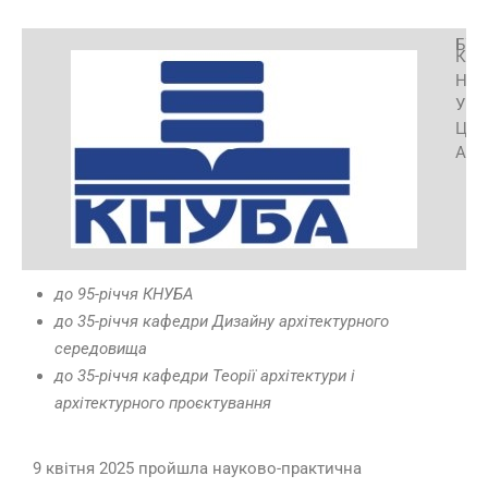
БУД
КИЇ
НАЦ
УНІ
ЦТВ
АРХ
до 95-річчя КНУБА
до 35-річчя кафедри Дизайну архітектурного
середовища
до 35-річчя кафедри Теорії архітектури і
архітектурного проєктування
9 квітня 2025 пройшла науково-практична