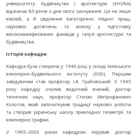
університету будівництва і архітектури (КНУБА)
відзначає 85-річчя з дня свого заснування. Це не лише
ювілей, а й свідчення багаторічної плідної праці,
наукових досягнень та внеску у підготовку
висококваліфікованих фахівців у галузі архітектури та
будівництва.
Історія кафедри
Кафедра була створена у 1940 році у складі Київського
інженерно-будівельного інституту (КІБІ). Першим
завідувачем став професор І.А. Грабовський. З 1945
року кафедру очолив видатний вчений, доктор
технічних наук, професор Степан Митрофанович
Колотов, який започаткував традиції наукової роботи
та створив українську школу прикладної геометрії та
інженерної графіки.
У 1965–2003 роках кафедрою керував доктор