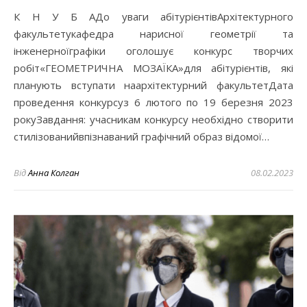
К Н У Б АДо уваги абітурієнтівАрхітектурного
факультетукафедра нарисної геометрії та
інженерноїграфіки оголошує конкурс творчих
робіт«ГЕОМЕТРИЧНА МОЗАЇКА»для абітурієнтів, які
планують вступати наархітектурний факультетДата
проведення конкурсуз 6 лютого по 19 березня 2023
рокуЗавдання: учасникам конкурсу необхідно створити
стилізованийвпізнаваний графічний образ відомої…
Від
Анна Колган
08.02.2023