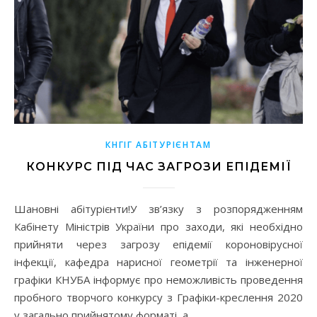
КНГІГ АБІТУРІЄНТАМ
КОНКУРС ПІД ЧАС ЗАГРОЗИ ЕПІДЕМІЇ
Шановні абітурієнти!У зв’язку з розпорядженням
Кабінету Міністрів України про заходи, які необхідно
прийняти через загрозу епідемії короновірусної
інфекції, кафедра нарисної геометрії та інженерної
графіки КНУБА інформує про неможливість проведення
пробного творчого конкурсу з Графіки-креслення 2020
у загально прийнятому форматі, а…