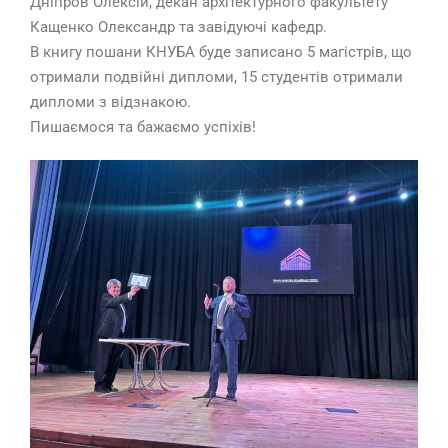
Дніпров Олексій, декан архітектурного факультету
Кащенко Олександр та завідуючі кафедр.
В книгу пошани КНУБА буде записано 5 магістрів, що
отримали подвійні дипломи, 15 студентів отримали
дипломи з відзнакою.
Пишаємося та бажаємо успіхів!