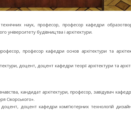
хнічних наук, професор, професор кафедри образотворчо
го університету будівництва і архітектури.
рофесор, професор кафедри основ архітектури та архітек
ектури, доцент, доцент кафедри теорії архітектури та архіт
навства, кандидат архітектури, професор, завідувач кафедр
оря Сікорського».
, доцент, доцент кафедри комп’ютерних технологій дизайну