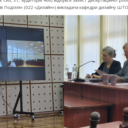
них Сил, 31, аудиторія 466) відбувся захист дисертаційної 
храмів Поділля» (022 «Дизайн») викладача кафедри дизайну Ш