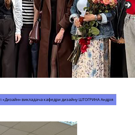
ості «Дизайн» викладача кафедри дизайну ШТОГРИНА Андрія