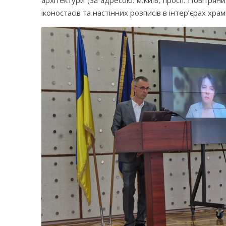
архітектури (за адресою: м.Київ, просп. Повітря
іконостасів та настінних розписів в інтерʼєрах 