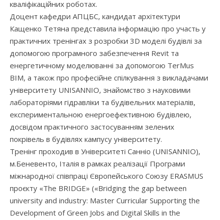
кваліфікаційних роботах.
Доцент кафедри АПЦБС, кандидат архітектури
Кащенко Тетяна представила інформацію про участь у
практичних тренінгах з розробки 3D моделі будівлі за
допомогою програмного забезпечення Revit та
енергетичному моделюванні за допомогою TerMus
BIM, а також про професійне спілкування з викладачами
університету UNISANNIO, знайомство з науковими
лабораторіями гідравліки та будівельних матеріалів,
експериментальною енергоефективною будівлею,
досвідом практичного застосуванням зелених
покрівель в будівлях кампусу університету.
Тренінг проходив в Університеті Санніо (UNISANNIO),
м.Беневенто, Італія в рамках реалізації Програми
міжнародної співпраці Європейського Союзу ERASMUS
проєкту «The BRIDGE» («Bridging the gap between
university and industry: Master Curricular Supporting the
Development of Green Jobs and Digital Skills in the