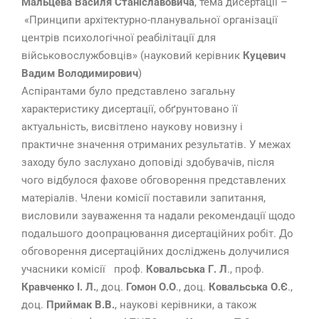
Мальцева Василя Станіславовича
, тема дисертації –
«Принципи архітектурно-планувальної організації
центрів психологічної реабілітації для
військовослужбовців» (науковий керівник
Куцевич
Вадим Володимирович
)
Аспірантами було представлено загальну
характеристику дисертації, обґрунтовано її
актуальність, висвітлено наукову новизну і
практичне значення отриманих результатів. У межах
заходу було заслухано доповіді здобувачів, після
чого відбулося фахове обговорення представлених
матеріалів. Члени комісії поставили запитання,
висловили зауваження та надали рекомендації щодо
подальшого доопрацювання дисертаційних робіт. До
обговорення дисертаційних досліджень долучилися
учасники комісії проф.
Ковальська Г. Л
., проф.
Кравченко І. Л.
, доц.
Гомон О.О
., доц.
Ковальська О.Є
.,
доц.
Приймак В.В.
, наукові керівники, а також