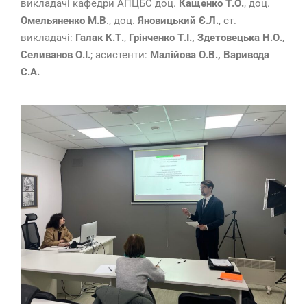
викладачі кафедри АПЦБС доц.
Кащенко Т.О.
, доц.
Омельяненко М.В
., доц.
Яновицький Є.Л.
, ст.
викладачі:
Галак К.Т.
,
Грінченко Т.І., Здетовецька Н.О.
,
Селиванов О.І.
; асистенти:
Малійова О.В., Варивода
С.А.