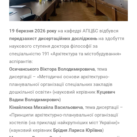
19 березня 2026 року
на кафедрі АПЦБС відбувся
передзахист дисертаційних досліджень
на здобуття
наукового ступеня доктора філософії за
спеціальністю 191 «Архітектура та містобудування»
аспірантів:
Осичанського Віктора Володимировича
, тема
дисертації – «Методичні основи архітектурно-
планувальної організації спеціальних закладів
дошкільної освіти» (науковий керівник
Куцевич
Вадим Володимирович
)
Кінайлюка Михайла Васильовича
, тема дисертації –
«Принципи архітектурно-планувальної організації
хостелів (на прикладі найкрупніших міст України)»
(науковий керівник
Брідня Лариса Юріївна
)