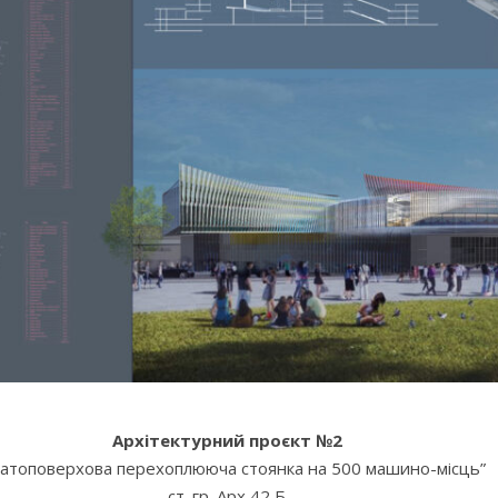
Архітектурний проєкт №2
гатоповерхова перехоплююча стоянка на 500 машино-місць”
ст. гр. Арх 42 Б