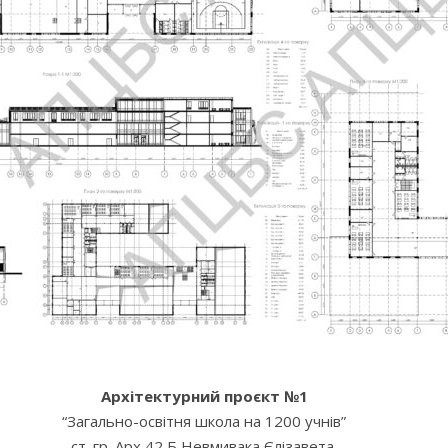
Архітектурний проєкт №1
“Загально-освітня школа на 1200 учнів”
ст. гр. Арх 42 Б Невмивака Єлізавета