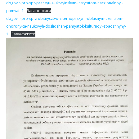
dogovir-pro-spivpraczyu-z-ukrayinskym-instytutom-naczionalnoyi-
pamyati-1
Завантажити
dogovir-pro-spivrobitnycztvo-z-ternopilskym-oblasnym-czentrom-
ohorony-ta-naukovyh-doslidzhen-pamyatok-kulturnoyi-spadshhyny-
1
Завантажити