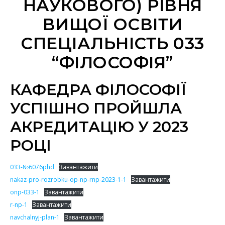
НАУКОВОГО) РІВНЯ
ВИЩОЇ ОСВІТИ
СПЕЦІАЛЬНІСТЬ 033
“ФІЛОСОФІЯ”
КАФЕДРА ФІЛОСОФІЇ
УСПІШНО ПРОЙШЛА
АКРЕДИТАЦІЮ У 2023
РОЦІ
033-№6076phd
Завантажити
nakaz-pro-rozrobku-op-np-rnp-2023-1-1
Завантажити
onp-033-1
Завантажити
r-np-1
Завантажити
navchalnyj-plan-1
Завантажити