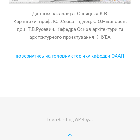
Диплом бакалавра. Орляцька К.В.
Керівники: проф. Ю.І.Серьогін, доц. С.О.Ніканоров,
доц. Т.В.Русевич. Кафедра Основ архітектури та
архітектурного проєктування КНУБА
повернутись на головну сторінку кафедри ОААП
Тема Bard від
WP Royal
.