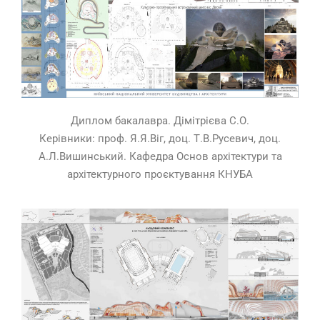
Диплом бакалавра. Дімітрієва С.О.
Керівники: проф. Я.Я.Віг, доц. Т.В.Русевич, доц.
А.Л.Вишинський. Кафедра Основ архітектури та
архітектурного проєктування КНУБА