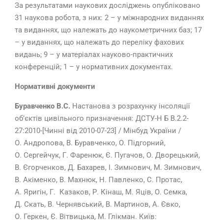
За результатами наукових досліджень опубліковано
31 наукова робота, з них: 2 – у міжнародних виданнях
та виданнях, що належать до наукометричних баз; 17
– у виданнях, що належать до переліку фахових
видань; 9 – у матеріалах науково-практичних
конференцій; 1 – у нормативних документах.
Нормативні документи
Буравченко В.С.
Настанова з розрахунку інсоляції
об’єктів цивільного призначення: ДСТУ-Н Б В.2.2-
27:2010-[Чинні від 2010-07-23] / Мінбуд України /
О. Андропова, В. Буравченко, О. Підгорний,
О. Сергейчук, Г. Фаренюк, Є. Пугачов, О. Дворецький,
В. Єгорченков, Д. Бахарев, І. Зимнович, М. Зимнович,
В. Акіменко, В. Махнюк, Н. Павленко, С. Протас,
А. Яригін, Г. Казаков, Р. Кінаш, М. Яців, О. Семка,
Д. Скать, В. Чернявський, В. Мартинов, А. Євко,
О. Геркен, Є. Вітвицька, М. Глікман. Київ: