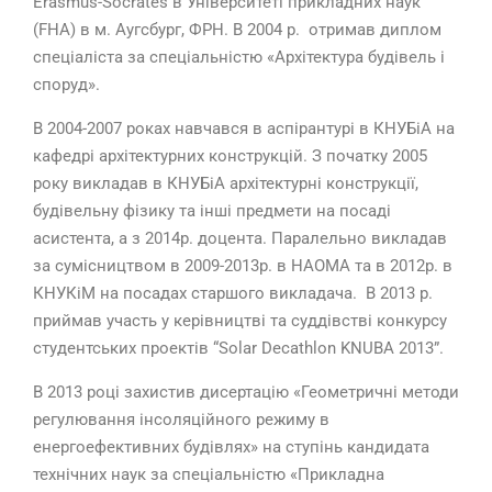
Erasmus-Socrates в Університеті прикладних наук
(FHA) в м. Аугсбург, ФРН. В 2004 р. отримав диплом
спеціаліста за спеціальністю «Архітектура будівель і
споруд».
В 2004-2007 роках навчався в аспірантурі в КНУБіА на
кафедрі архітектурних конструкцій. З початку 2005
року викладав в КНУБіА архітектурні конструкції,
будівельну фізику та інші предмети на посаді
асистента, а з 2014р. доцента. Паралельно викладав
за сумісництвом в 2009-2013р. в НАОМА та в 2012р. в
КНУКіМ на посадах старшого викладача. В 2013 р.
приймав участь у керівництві та суддівстві конкурсу
студентських проектів “Solar Decathlon KNUBA 2013”.
В 2013 році захистив дисертацію «Геометричні методи
регулювання інсоляційного режиму в
енергоефективних будівлях» на ступінь кандидата
технічних наук за спеціальністю «Прикладна