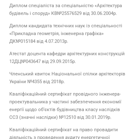
Диплом спеціаліста за спеціальністю «Архітектура
будівель і споруд» КВ№25576529 від 30.06.2004р.
Диплом кандидата технічних наук із спеціальності
«Прикладна геометрія, інженерна графіка»
ДК№015184 від 4.07.2013р.
Атестат доцента кафедри архітектурних конструкцій
12ДЦ№043647 від 29.09.2015р.
Членський квиток Національної спілки архітекторів
України №4355 від 2018р.
Кваліфікаційний сертифікат провідного інженера-
проектувальника у частині забезпечення економії
енергії щодо об’єктів будівництва класу наслідків
СС3 (значні наслідки) №12510 від 30.01.2019р.
Кваліфікаційний сертифікат на право провадити
діяльність з проведення аудиту енергетичної