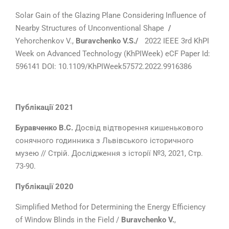
Solar Gain of the Glazing Plane Considering Influence of
Nearby Structures of Unconventional Shape
/
Yehorchenkov V.,
Buravchenko V.S./
2022 IEEE 3rd KhPI
Week on Advanced Technology (KhPIWeek) eCF Paper Id:
596141 DOI: 10.1109/KhPIWeek57572.2022.9916386
Публікації 2021
Буравченко В.С
.
Досвід відтворення кишенькового
сонячного годинника з Львівського історичного
музею // Стрій. Дослідження з історії №3, 2021, Стр.
73-90.
Публ
ікації 2020
Simplified Method for Determining the Energy Efficiency
of Window Blinds in the Field /
Buravchenko V.
,