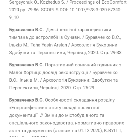
Sergeychuk O., Kozhedub S. / Proceedings of EcoComfort
2020 pp. 79-86. SCOPUS DOI: 10.1007/978-3-030-57340-
9_10
Буравченко В.С
.
Деякі технічні характеристики
тимпана до астролябії із Сучави. / Буравченко В.С.,
Ільків М., Taha Yasin Arslan / Археологія Буковини:
Здобутки та Перспективи, Чернівці, 2020. Стр. 29-33.
Буравченко В.С
.
Портативний сонячний годинник з
Малої Хортиці: досвід реконструкції / Буравченко
В.С., Ільків М. / Археологія Буковини: Здобутки та
Перспективи, Чернівці, 2020. Стр. 25-29.
Буравченко В.С
.
Особливості складання розділу
«Енергоефективність» у складі проектної
документації // Зміни до містобудівного та
спеціального законодавства, нормативно-правових
актів та документів (станом на 01.12.2020), К:ВУГІП,