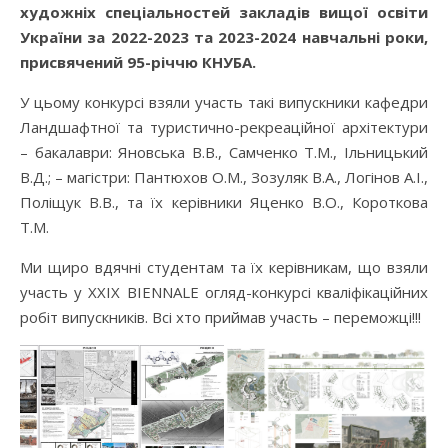
художніх спеціальностей закладів вищої освіти
України за 2022-2023 та 2023-2024 навчальні роки,
присвячений 95-річчю КНУБА.
У цьому конкурсі взяли участь такі випускники кафедри
Ландшафтної та туристично-рекреаційної архітектури
– бакалаври: Яновська В.В., Самченко Т.М., Ільницький
В.Д.; – магістри: Пантюхов О.М., Зозуляк В.А., Логінов А.І.,
Поліщук В.В., та їх керівники Яценко В.О., Короткова
Т.М.
Ми щиро вдячні студентам та їх керівникам, що взяли
участь у XXIX BIENNALE огляд-конкурсі кваліфікаційних
робіт випускників. Всі хто приймав участь – переможці!!!