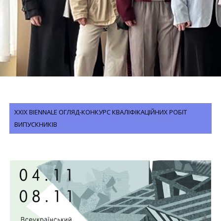
ХХIХ BIENNALE ОГЛЯД-КОНКУРС КВАЛІФІКАЦІЙНИХ РОБІТ
ВИПУСКНИКІВ