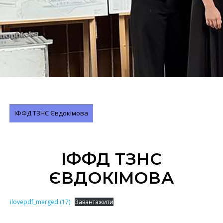
ІФФД ТЗНС Євдокімова
ІФФД ТЗНС
ЄВДОКІМОВА
ilovepdf_merged (17)
Завантажити