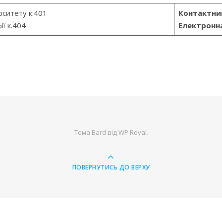
рситету к.401
Контактни
ї к.404
Електронн
Тема Bard від
WP Royal
.
ПОВЕРНУТИСЬ ДО ВЕРХУ