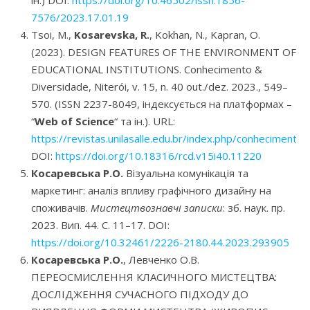
7576/2023.17.01.19
Tsoi, M.,
Kosarevska, R.
, Kokhan, N., Kapran, O.
(2023). DESIGN FEATURES OF THE ENVIRONMENT OF
EDUCATIONAL INSTITUTIONS. Conhecimento &
Diversidade, Niterói, v. 15, n. 40 out./dez. 2023., 549–
570. (ISSN 2237-8049, індексується на платформах –
“
Web of Science
“ та ін.). URL:
https://revistas.unilasalle.edu.br/index.php/conhecimento
DOI:
https://doi.org/10.18316/rcd.v15i40.11220
Косаревська Р.О.
Візуальна комунікація та
маркетинг: аналіз впливу графічного дизайну на
споживачів.
Мистецтвознавчі записки
: зб. наук. пр.
2023. Вип. 44. С. 11–17. DOI:
https://doi.org/10.32461/2226-2180.44.2023.293905
Косаревська Р.О.
, Левченко О.В.
ПЕРЕОСМИСЛЕННЯ КЛАСИЧНОГО МИСТЕЦТВА:
ДОСЛІДЖЕННЯ СУЧАСНОГО ПІДХОДУ ДО