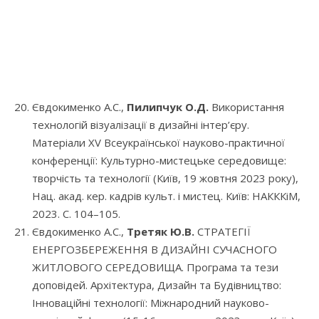
Євдокименко А.С.,
Пилипчук О.Д.
Використання
технологій візуалізації в дизайні інтер’єру.
Матеріали XV Всеукраїнської науково-практичної
конференції: Культурно-мистецьке середовище:
творчість та технології (Київ, 19 жовтня 2023 року),
Нац. акад. кер. кадрів культ. і мистец. Київ: НАКККіМ,
2023. С. 104–105.
Євдокименко А.С.,
Третяк Ю.В.
СТРАТЕГІЇ
ЕНЕРГОЗБЕРЕЖЕННЯ В ДИЗАЙНІ СУЧАСНОГО
ЖИТЛОВОГО СЕРЕДОВИЩА. Програма та тези
доповідей. Архітектура, Дизайн та Будівництво:
Інноваційні технології: Міжнародний науково-