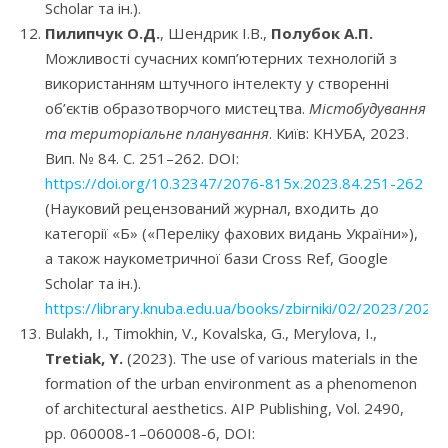
Scholar та ін.).
Пилипчук О.Д.
, Шендрик І.В.,
Полубок А.П.
Можливості сучасних комп’ютерних технологій з
використанням штучного інтелекту у створенні
об’єктів образотворчого мистецтва.
Містобудування
та територіальне планування
. Київ: КНУБА, 2023.
Вип. № 84. С. 251–262. DOI:
https://doi.org/10.32347/2076-815x.2023.84.251-262
(Науковий рецензований журнал, входить до
категорії «Б» («Переліку фахових видань України»),
а також наукометричної бази Cross Ref, Google
Scholar та ін.).
https://library.knuba.edu.ua/books/zbirniki/02/2023/2023
Bulakh, I., Timokhin, V., Kovalska, G., Merylova, I.,
Tretiak, Y.
(2023). The use of various materials in the
formation of the urban environment as a phenomenon
of architectural aesthetics. AIP Publishing, Vol. 2490,
рр. 060008-1–060008-6, DOI: