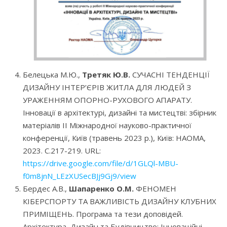
Белецька М.Ю.,
Третяк Ю.В.
СУЧАСНІ ТЕНДЕНЦІЇ
ДИЗАЙНУ ІНТЕР’ЄРІВ ЖИТЛА ДЛЯ ЛЮДЕЙ З
УРАЖЕННЯМ ОПОРНО-РУХОВОГО АПАРАТУ.
Інновації в архітектурі, дизайні та мистецтві: збірник
матеріалів II Міжнародної науково-практичної
конференції, Київ (травень 2023 р.), Київ: НАОМА,
2023. С.217-219. URL:
https://drive.google.com/file/d/1GLQl-MBU-
f0m8jnN_LEzXUSecBJj9Gj9/view
Бердес А.В.,
Шапаренко О.М.
ФЕНОМЕН
КІБЕРСПОРТУ ТА ВАЖЛИВІСТЬ ДИЗАЙНУ КЛУБНИХ
ПРИМІЩЕНЬ. Програма та тези доповідей.
Архітектура, Дизайн та Будівництво: Інноваційні