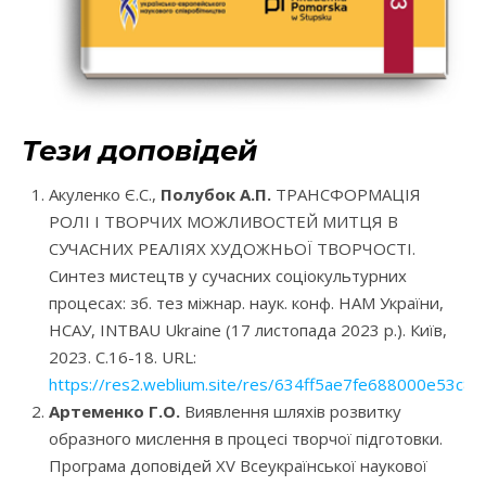
Тези доповідей
Акуленко Є.С.,
Полубок А.П.
ТРАНСФОРМАЦІЯ
РОЛІ І ТВОРЧИХ МОЖЛИВОСТЕЙ МИТЦЯ В
СУЧАСНИХ РЕАЛІЯХ ХУДОЖНЬОЇ ТВОРЧОСТІ.
Синтез мистецтв у сучасних соціокультурних
процесах: зб. тез міжнар. наук. конф. НАМ України,
НСАУ, INTBAU Ukraine (17 листопада 2023 р.). Київ,
2023. С.16-18. URL:
https://res2.weblium.site/res/634ff5ae7fe688000e53c
Артеменко Г.О.
Виявлення шляхів розвитку
образного мислення в процесі творчої підготовки.
Програма доповідей XV Всеукраїнської наукової