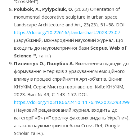
“CrossRef”).
Polubok, A., Pylypchuk, O.
(2023) Orientation of
monumental decorative sculpture in urban space.
Landscape Architecture and Art, 23(23), 51–58. DOI:
https://doi.org/10.22616/j.landarchart.2023.23.07
(Зарубіжний, міжнародний науковий журнал, що
входить до наукометричної бази
Scopus, Web of
Science
™, та ін.)
Пилипчук О., Полубок А.
Визначення підходів до
формування інтер’єрів з урахуванням емоційного
впливу в процесі сприйняття Арт-об’єктів. Вісник
КНУКіМ. Серія: Мистецтвознавство. Київ: КНУКіМ,
2023. Вип. № 49, С. 143–152. DOI:
https://doi.org/10.31866/2410-1176.49.2023.293299
(Науковий рецензований журнал, входить до
категорії «Б» («Переліку фахових видань України»),
а також наукометричної бази Cross Ref, Google
Scholar та ін.).