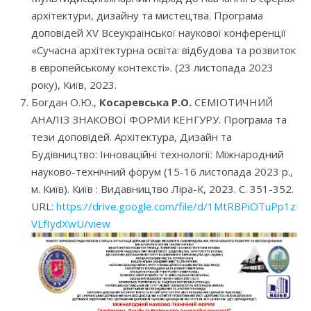
архітектури, дизайну та мистецтва. Програма
доповідей XV Всеукраїнської наукової конференції
«Сучасна архітектурна освіта: відбудова та розвиток
в європейському контексті». (23 листопада 2023
року), Київ, 2023.
Богдан О.Ю.,
Косаревська Р.О.
СЕМІОТИЧНИЙ
АНАЛІЗ ЗНАКОВОЇ ФОРМИ КЕНГУРУ. Програма та
тези доповідей. Архітектура, Дизайн та
Будівництво: Інноваційні технології: Міжнародний
науково-технічний форум (15-16 листопада 2023 р.,
м. Київ). Київ : Видавництво Ліра-К, 2023. С. 351-352.
URL:
https://drive.google.com/file/d/1MtRBPiOTuPp1z
VLfIydXwU/view