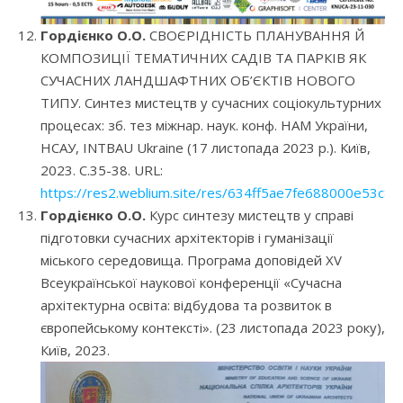
Гордієнко О.О.
СВОЄРІДНІСТЬ ПЛАНУВАННЯ Й
КОМПОЗИЦІЇ ТЕМАТИЧНИХ САДІВ ТА ПАРКІВ ЯК
СУЧАСНИХ ЛАНДШАФТНИХ ОБ’ЄКТІВ НОВОГО
ТИПУ. Синтез мистецтв у сучасних соціокультурних
процесах: зб. тез міжнар. наук. конф. НАМ України,
НСАУ, INTBAU Ukraine (17 листопада 2023 р.). Київ,
2023. С.35-38. URL:
https://res2.weblium.site/res/634ff5ae7fe688000e53c
Гордієнко О.О.
Курс синтезу мистецтв у справі
підготовки сучасних архітекторів і гуманізації
міського середовища. Програма доповідей XV
Всеукраїнської наукової конференції «Сучасна
архітектурна освіта: відбудова та розвиток в
європейському контексті». (23 листопада 2023 року),
Київ, 2023.