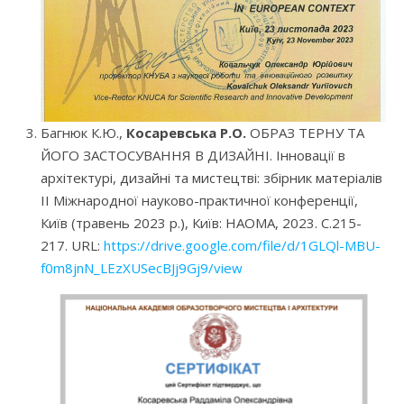
Багнюк К.Ю.,
Косаревська Р.О.
ОБРАЗ ТЕРНУ ТА
ЙОГО ЗАСТОСУВАННЯ В ДИЗАЙНІ. Інновації в
архітектурі, дизайні та мистецтві: збірник матеріалів
II Міжнародної науково-практичної конференції,
Київ (травень 2023 р.), Київ: НАОМА, 2023. С.215-
217. URL:
https://drive.google.com/file/d/1GLQl-MBU-
f0m8jnN_LEzXUSecBJj9Gj9/view