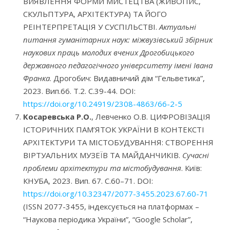
ВИЯВЛЕННЯ ФОРМИ МИСТЕЦТВА (ЖИВОПИС,
СКУЛЬПТУРА, АРХІТЕКТУРА) ТА ЙОГО
РЕІНТЕРПРЕТАЦІЯ У СУСПІЛЬСТВІ.
Актуальні
питання гуманітарних наук: міжвузівський збірник
наукових праць молодих вчених Дрогобицького
державного педагогічного університету імені Івана
Франка
. Дрогобич: Видавничий дім “Гельветика”,
2023. Вип.66. Т.2. С.39-44. DOI:
https://doi.org/10.24919/2308-4863/66-2-5
Косаревська Р.О.
, Левченко О.В. ЦИФРОВІЗАЦІЯ
ІСТОРИЧНИХ ПАМ’ЯТОК УКРАЇНИ В КОНТЕКСТІ
АРХІТЕКТУРИ ТА МІСТОБУДУВАННЯ: СТВОРЕННЯ
ВІРТУАЛЬНИХ МУЗЕЇВ ТА МАЙДАНЧИКІВ.
Сучасні
проблеми архітектури та містобудування
. Київ:
КНУБА, 2023. Вип. 67. С.60–71. DOI:
https://doi.org/10.32347/2077-3455.2023.67.60-71
(ISSN 2077-3455, індексується на платформах –
“Наукова періодика України”, “Google Scholar”,