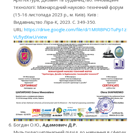
технології: Міжнародний науково-технічний форум
(15-16 листопада 2023 р., м. Київ). Київ :
Видавництво Ліра-К, 2023. С. 349-350.
URL:
https://drive.google.com/file/d/1MtRBPiOTuPp1z
VLfIydXwU/view
Богдан О.Ю.,
Адамович Д.Р.
Мультидисциплінарний підхід до навчання в сферах