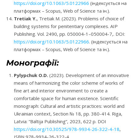
https://doi.org/10.1063/5.0122966
(індексується на
платформах – Scopus, Web of Science та ін.).
Tretiak Y.
, Tretiak M. (2023). Problems of choice of
building systems for penitentiary complexes. AIP
Publishing. Vol. 2490, рр. 050004-1–050004-7,. DOI:
https://doi.org/10.1063/5.0122966
. (індексується на
платформах – Scopus, Web of Science та ін.).
Монографії:
Pylypchuk O.D.
(2023). Development of an innovative
means of harmonizing the color scheme of works of
fine art and interior environment to create a
comfortable space for human existence. Scientific
monograph: Cultural and artistic practices: world and
Ukrainian context, Section № 18, рр. 380-414. Riga,
Latvia: “Baltija Publishing”, 2023, 622 p. DOI
https://doi.org/10.30525/978-9934-26-322-4-18
,
ISBN 978-9934-26-322-4.