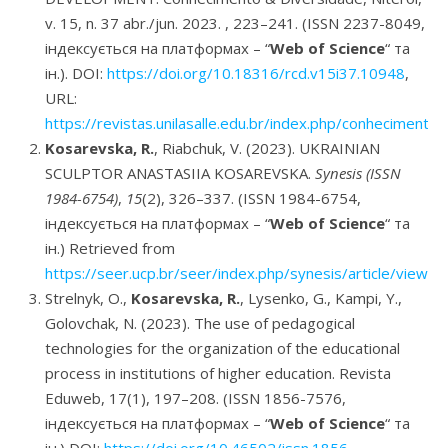
v. 15, n. 37 abr./jun. 2023. , 223–241. (ISSN 2237-8049,
індексується на платформах – “
Web of Science
“ та
ін.). DOI:
https://doi.org/10.18316/rcd.v15i37.10948
,
URL:
https://revistas.unilasalle.edu.br/index.php/conhecimento
Kosarevska, R.
, Riabchuk, V. (2023). UKRAINIAN
SCULPTOR ANASTASIIA KOSAREVSKA.
Synesis (ISSN
1984-6754)
,
15
(2), 326–337. (ISSN 1984-6754,
індексується на платформах – “
Web of Science
“ та
ін.) Retrieved from
https://seer.ucp.br/seer/index.php/synesis/article/view/
Strelnyk, O.,
Kosarevska, R.
, Lysenko, G., Kampi, Y.,
Golovchak, N. (2023). The use of pedagogical
technologies for the organization of the educational
process in institutions of higher education. Revista
Eduweb, 17(1), 197–208. (ISSN 1856-7576,
індексується на платформах – “
Web of Science
“ та
ін.) DOI:
https://doi.org/10.46502/issn.1856-