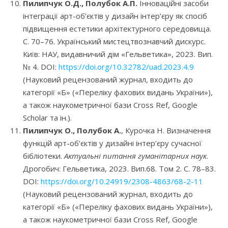
Пилипчук О.Д., Полубок А.П.
Інноваційні засоби
інтеграції арт-об’єктів у дизайн інтер’єру як спосіб
підвищення естетики архітектурного середовища.
С. 70–76. Український мистецтвознавчий дискурс.
Київ: НАУ, видавничий дім «Гельветика», 2023. Вип.
№ 4. DOI:
https://doi.org/10.32782/uad.2023.4.9
(Науковий рецензований журнал, входить до
категорії «Б» («Переліку фахових видань України»),
а також наукометричної бази Cross Ref, Google
Scholar та ін.).
Пилипчук О., Полубок А.
, Курочка Н. Визначення
функцій арт-об’єктів у дизайні інтер’єру сучасної
бібліотеки.
Актуальні питання гуманітарних наук
.
Дрогобич: Гельветика, 2023. Вип.68. Том 2. С. 78–83.
DOI:
https://doi.org/10.24919/2308-4863/68-2-11
(Науковий рецензований журнал, входить до
категорії «Б» («Переліку фахових видань України»),
а також наукометричної бази Cross Ref, Google