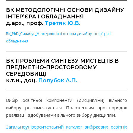
ВК МЕТОДОЛОГІЧНІ ОСНОВИ ДИЗАЙНУ
ІНТЕР’ЄРА І ОБЛАДНАННЯ
д.арх., проф.
Третяк Ю.В.
ВК_PhD_Силабус_Методологічні основи дизайну інтер’єра і
обладнання
ВК ПРОБЛЕМИ СИНТЕЗУ МИСТЕЦТВ В
ПРЕДМЕТНО-ПРОСТОРОВОМУ
СЕРЕДОВИЩІ
к.т.н., доц.
Полубок А.П.
Вибір освітньої компоненти (дисципліни) вільного
вибору регламентується Положенням про порядок
реалізації здобувачами вільного вибору дисциплін.
Загальноуніверситетський каталог вибіркових освітніх