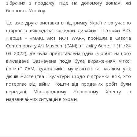
зібраних з продажу, піде на допомогу воїнам, які
боронять Україну.
Це вже друга виставка в підтримку України за участю
старшого викладача кафедри дизайну Штогрин А.О.
Перша – «MAKE ART NOT WAR», пройшла в Casoria
Contemporary Art Museum (CAM) в Італії у березні (11/24
03 2022), де була представлена одна із робіт нашого
викладача. Зазначена подія була вираженням чіткої
позиції CAM, художників, музикантів та загалом усіх
діячів мистецтва і культури щодо підтримки всіх, хто
потерпає від війни. Кошти від проданих робіт були
передані Міжнародному Червоному Хресту з
надзвичайних ситуацій в Україні.