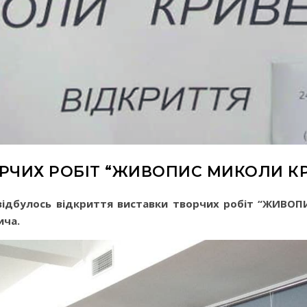
РЧИХ РОБІТ “ЖИВОПИС МИКОЛИ КРИ
А відбулось відкриття виставки творчих робіт “ЖИ
ича.