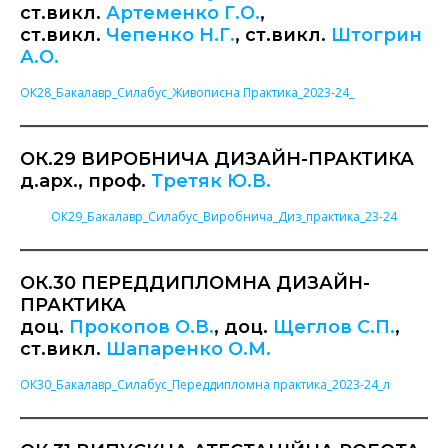
ст.викл.
Артеменко Г.О.
,
ст.викл.
Чепенко Н.Г.
, ст.викл.
Штогрин
А.О.
ОК28_Бакалавр_Силабус_Живописна Практика_2023-24_
ОК.29 ВИРОБНИЧА ДИЗАЙН-ПРАКТИКА
д.арх., проф.
Третяк Ю.В.
ОК29_Бакалавр_Силабус_Виробнича_Диз_практика_23-24
ОК.30 ПЕРЕДДИПЛОМНА ДИЗАЙН-
ПРАКТИКА
доц.
Прокопов О.В.
, доц.
Щеглов С.П.
,
ст.викл.
Шапаренко О.М.
ОК30_Бакалавр_Силабус_Переддипломна практика_2023-24_л