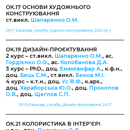
ОК.17 ОСНОВИ ХУДОЖНЬОГО
КОНСТРУЮВАННЯ
ст.викл.
Шапаренко О.М.
ОК17_Бакалавр_Силабус_Художнє конструювання_2023-24_л
ОК.19 ДИЗАЙН-ПРОЄКТУВАННЯ
2 курс – ст.викл.
Шапаренко О.М.
, ас.
Гордієнко О.О.
, ас.
Колобанова Д.А.
3 курс – PhD., доц.
Емаміанфар А.
, к.ф.н.,
доц.
Бець С.М.
, ст.викл.
Биков М.І.
4 курс – к.т.н., доц.
Ус В.Ф.
, к.арх.,
доц.
Хараборська Ю.О.
, доц.
Прокопов
О.В.
, доц.
Щеглов С.П.
ОК19_Бакалавр_Силабус_Дизайн-проєктування_24-27
ОК.21 КОЛОРИСТИКА В ІНТЕР’ЄРІ