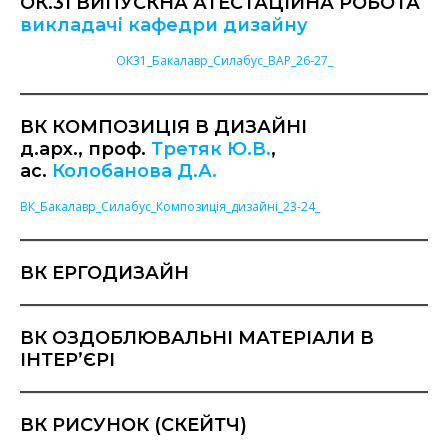
ОК.31 ВИПУСКНА АТЕСТАЦІЙНА РОБОТА
викладачі кафедри дизайну
ОК31_Бакалавр_Силабус_ВАР_26-27_
ВК КОМПОЗИЦІЯ В ДИЗАЙНІ
д.арх., проф.
Третяк Ю.В.
,
ас.
Колобанова Д.А.
ВК_Бакалавр_Силабус_Композиція_дизайні_23-24_
ВК ЕРГОДИЗАЙН
ВК ОЗДОБЛЮВАЛЬНІ МАТЕРІАЛИ В
ІНТЕР’ЄРІ
ВК РИСУНОК (СКЕЙТЧ)