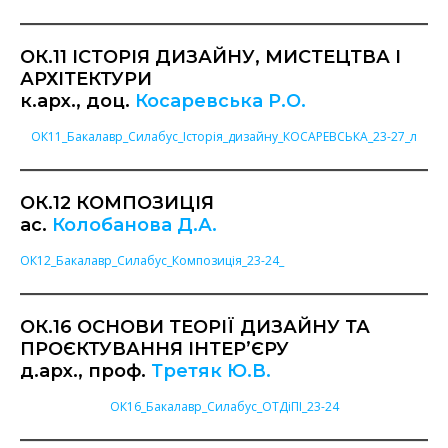
ОК.11 ІСТОРІЯ ДИЗАЙНУ, МИСТЕЦТВА І
АРХІТЕКТУРИ
к.арх., доц.
Косаревська Р.О.
ОК11_Бакалавр_Силабус_Історія_дизайну_КОСАРЕВСЬКА_23-27_л
ОК.12 КОМПОЗИЦІЯ
ас.
Колобанова Д.А.
ОК12_Бакалавр_Силабус_Композиція_23-24_
ОК.16 ОСНОВИ ТЕОРІЇ ДИЗАЙНУ ТА
ПРОЄКТУВАННЯ ІНТЕР’ЄРУ
д.арх., проф.
Третяк Ю.В.
ОК16_Бакалавр_Силабус_ОТДіПІ_23-24