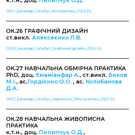
к.т.н., доц.
Пилипчук О.Д.
ОК21_Бакалавр_Силабус_Колористика_2023-24_
ОК.26 ГРАФІЧНИЙ ДИЗАЙН
ст.викл.
Алексеєнко Л.В.
ОК26_Бакалавр_Силабус_Графічний дизайн_2023-24_
ОК.27 НАВЧАЛЬНА ОБМІРНА ПРАКТИКА
PhD, доц.
Емаміанфар А.
, ст.викл.
Биков
М.І.
, ас.
Гордієнко О.О.
, ас.
Колобанова
Д.А.
ОК27_Бакалавр_Силабус_Навчальна_Обм_практика_2023-24_
ОК.28 НАВЧАЛЬНА ЖИВОПИСНА
ПРАКТИКА
к.т.н., доц.
Пилипчук О.Д.
,