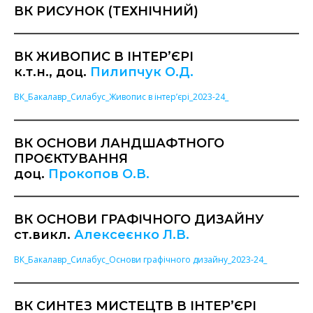
ВК РИСУНОК (ТЕХНІЧНИЙ)
ВК ЖИВОПИС В ІНТЕР’ЄРІ
к.т.н., доц.
Пилипчук О.Д.
ВК_Бакалавр_Силабус_Живопис в інтер’єрі_2023-24_
ВК ОСНОВИ ЛАНДШАФТНОГО
ПРОЄКТУВАННЯ
доц.
Прокопов О.В.
ВК ОСНОВИ ГРАФІЧНОГО ДИЗАЙНУ
ст.викл.
Алексеєнко Л.В.
ВК_Бакалавр_Силабус_Основи графічного дизайну_2023-24_
ВК СИНТЕЗ МИСТЕЦТВ В ІНТЕР’ЄРІ