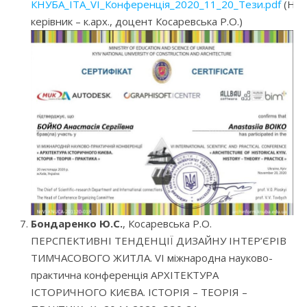
КНУБА_ІТА_VI_Конференція_2020_11_20_Тези.pdf
(Нау
керівник – к.арх., доцент Косаревська Р.О.)
Бондаренко Ю.С.
, Косаревська Р.О.
ПЕРСПЕКТИВНІ ТЕНДЕНЦІЇ ДИЗАЙНУ ІНТЕР’ЄРІВ
ТИМЧАСОВОГО ЖИТЛА. VI міжнародна науково-
практична конференція АРХІТЕКТУРА
ІСТОРИЧНОГО КИЄВА. ІСТОРІЯ – ТЕОРІЯ –