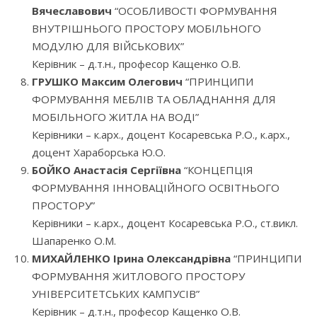
Вячеславович
“ОСОБЛИВОСТІ ФОРМУВАННЯ
ВНУТРІШНЬОГО ПРОСТОРУ МОБІЛЬНОГО
МОДУЛЮ ДЛЯ ВІЙСЬКОВИХ”
Керівник – д.т.н., професор Кащенко О.В.
ГРУШКО Максим Олегович
“ПРИНЦИПИ
ФОРМУВАННЯ МЕБЛІВ ТА ОБЛАДНАННЯ ДЛЯ
МОБІЛЬНОГО ЖИТЛА НА ВОДІ”
Керівники – к.арх., доцент Косаревська Р.О., к.арх.,
доцент Хараборська Ю.О.
БОЙКО Анастасія Сергіївна
“КОНЦЕПЦІЯ
ФОРМУВАННЯ ІННОВАЦІЙНОГО ОСВІТНЬОГО
ПРОСТОРУ”
Керівники – к.арх., доцент Косаревська Р.О., ст.викл.
Шапаренко О.М.
МИХАЙЛЕНКО Ірина Олександрівна
“ПРИНЦИПИ
ФОРМУВАННЯ ЖИТЛОВОГО ПРОСТОРУ
УНІВЕРСИТЕТСЬКИХ КАМПУСІВ”
Керівник – д.т.н., професор Кащенко О.В.