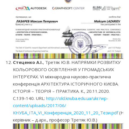
Стеценко А.І.
, Третяк Ю.В. НАПРЯМКИ РОЗВИТКУ
КОЛЬОРОВОГО ОСВІТЛЕННЯ У ГРОМАДСЬКИХ
ІНТЕР’ЄРАХ. VI міжнародна науково-практична
конференція АРХІТЕКТУРА ІСТОРИЧНОГО КИЄВА.
ІСТОРІЯ – ТЕОРІЯ – ПРАКТИКА. К., 20.11.2020.
С.139-140. URL:
http://old.knuba.edu.ua/ukr/wp-
content/uploads/2017/06/
КНУБА_ІТА_VI_Конференція_2020_11_20_Тези.pdf
(Нау
керівник – д.арх., професор Третяк Ю.В.)