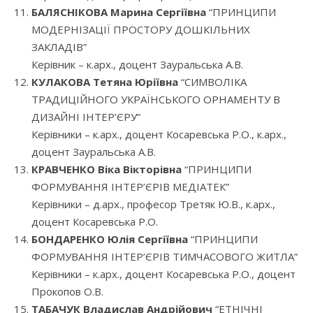
БАЛЯСНІКОВА Марина Сергіївна
“ПРИНЦИПИ
МОДЕРНІЗАЦІЇ ПРОСТОРУ ДОШКІЛЬНИХ
ЗАКЛАДІВ”
Керівник – к.арх., доцент Зауральська А.В.
КУЛАКОВА Тетяна Юріївна
“СИМВОЛІКА
ТРАДИЦІЙНОГО УКРАЇНСЬКОГО ОРНАМЕНТУ В
ДИЗАЙНІ ІНТЕР’ЄРУ”
Керівники – к.арх., доцент Косаревська Р.О., к.арх.,
доцент Зауральська А.В.
КРАВЧЕНКО Віка Вікторівна
“ПРИНЦИПИ
ФОРМУВАННЯ ІНТЕР’ЄРІВ МЕДІАТЕК”
Керівники – д.арх., професор Третяк Ю.В., к.арх.,
доцент Косаревська Р.О.
БОНДАРЕНКО Юлія Сергіївна
“ПРИНЦИПИ
ФОРМУВАННЯ ІНТЕР’ЄРІВ ТИМЧАСОВОГО ЖИТЛА”
Керівники – к.арх., доцент Косаревська Р.О., доцент
Прокопов О.В.
ТАБАЧУК Владислав Андрійович
“ЕТНІЧНІ