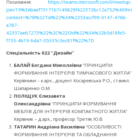
Посилання:
https://teams.microsoft.com/l/meetup-
join/19%3Abaef73171b7c49829f422372bc12a752%40thread
context=%7B%22Tid%22%3A%2253accf99-0147-476b-
a787-
42337aeb7273%22%2C%22Oid%22%3A%22b5d18fe5-
f755-4b19-bda7-05335c3ec81f%22%7D
Спеціальність 022 “Дизайн”
БАЛАЙ Богдана Миколаївна
“ПРИНЦИПИ
ФОРМУВАННЯ ІНТЕР’ЄРІВ ТИМЧАСОВОГО ЖИТЛА”
Керівники – к.арх., доцент Косаревська Р.О., ст.викл.
Шапаренко О.М.
ПОЛІЩУК Єлизавета
Олександрівна
“ПРИНЦИПИ ФОРМУВАННЯ
МЕБЛІВ ДЛЯ ІНТЕР’ЄРІВ КОМПАКТНОГО ЖИТЛА”
Керівник – д.арх., професор Третяк Ю.В.
ТАТАРИН Андріана Василівна
“ОСОБЛИВОСТІ
ФОРМУВАННЯ ІНТЕР’ЄРІВ ТА ОБЛАДНАННЯ