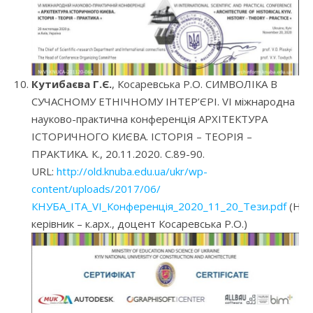
Кутибаєва Г.Є.
, Косаревська Р.О. СИМВОЛІКА В
СУЧАСНОМУ ЕТНІЧНОМУ ІНТЕР’ЄРІ. VI міжнародна
науково-практична конференція АРХІТЕКТУРА
ІСТОРИЧНОГО КИЄВА. ІСТОРІЯ – ТЕОРІЯ –
ПРАКТИКА. К., 20.11.2020. С.89-90.
URL:
http://old.knuba.edu.ua/ukr/wp-
content/uploads/2017/06/
КНУБА_ІТА_VI_Конференція_2020_11_20_Тези.pdf
(Нау
керівник – к.арх., доцент Косаревська Р.О.)