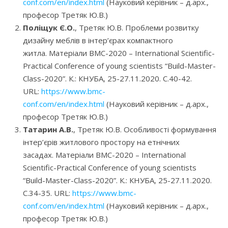
conf.com/en/index.html
(Науковий керівник – д.арх.,
професор Третяк Ю.В.)
Поліщук Є.О.
, Третяк Ю.В. Проблеми розвитку
дизайну меблів в інтер’єрах компактного
житла. Матеріали BMC-2020 – International Scientific-
Practical Conference of young scientists “Build-Master-
Class-2020”. К.: КНУБА, 25-27.11.2020. С.40-42.
URL:
https://www.bmc-
conf.com/en/index.html
(Науковий керівник – д.арх.,
професор Третяк Ю.В.)
Татарин А.В.
, Третяк Ю.В. Особливості формування
інтер’єрів житлового простору на етнічних
засадах. Матеріали BMC-2020 – International
Scientific-Practical Conference of young scientists
“Build-Master-Class-2020”. К.: КНУБА, 25-27.11.2020.
С.34-35. URL:
https://www.bmc-
conf.com/en/index.html
(Науковий керівник – д.арх.,
професор Третяк Ю.В.)