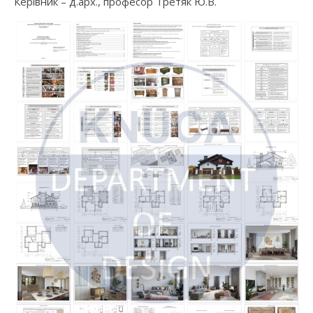
Керівник – д.арх., професор Третяк Ю.В.