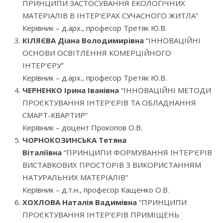
ПРИНЦИПИ ЗАСТОСУВАННЯ ЕКОЛОГІЧНИХ
МАТЕРІАЛІВ В ІНТЕР’ЄРАХ СУЧАСНОГО ЖИТЛА”
Керівник – д.арх., професор Третяк Ю.В.
КІЛЯЄВА Діана Володимирівна
“ІННОВАЦІЙНІ
ОСНОВИ ОСВІТЛЕННЯ КОМЕРЦІЙНОГО
ІНТЕР’ЄРУ”
Керівник – д.арх., професор Третяк Ю.В.
ЧЕРНЕНКО Ірина Іванівна
“ІННОВАЦІЙНІ МЕТОДИ
ПРОЄКТУВАННЯ ІНТЕР’ЄРІВ ТА ОБЛАДНАННЯ
СМАРТ-КВАРТИР”
Керівник – доцент Прокопов О.В.
ЧОРНОКОЗИНСЬКА Тетяна
Віталіївна
“ПРИНЦИПИ ФОРМУВАННЯ ІНТЕР’ЄРІВ
ВИСТАВКОВИХ ПРОСТОРІВ З ВИКОРИСТАННЯМ
НАТУРАЛЬНИХ МАТЕРІАЛІВ”
Керівник – д.т.н., професор Кащенко О.В.
ХОХЛОВА Наталія Вадимівна
“ПРИНЦИПИ
ПРОЄКТУВАННЯ ІНТЕР’ЄРІВ ПРИМІЩЕНЬ