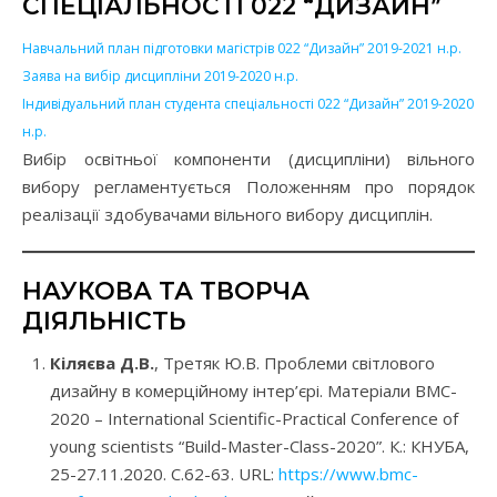
СПЕЦІАЛЬНОСТІ 022 “ДИЗАЙН”
Навчальний план підготовки магістрів 022 “Дизайн” 2019-2021 н.р.
Заява на вибір дисципліни 2019-2020 н.р.
Iндивiдуальний план студента спецiальностi 022 “Дизайн” 2019-2020
н.р.
Вибір освітньої компоненти (дисципліни) вільного
вибору регламентується Положенням про порядок
реалізації здобувачами вільного вибору дисциплін.
НАУКОВА ТА ТВОРЧА
ДІЯЛЬНІСТЬ
Кіляєва Д.В.
, Третяк Ю.В. Проблеми світлового
дизайну в комерційному інтер’єрі. Матеріали BMC-
2020 – International Scientific-Practical Conference of
young scientists “Build-Master-Class-2020”. К.: КНУБА,
25-27.11.2020. С.62-63. URL:
https://www.bmc-