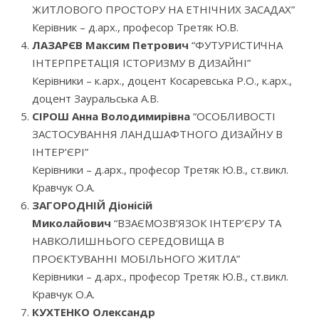
ЖИТЛОВОГО ПРОСТОРУ НА ЕТНІЧНИХ ЗАСАДАХ”
Керівник – д.арх., професор Третяк Ю.В.
ЛАЗАРЄВ Максим Петрович
“ФУТУРИСТИЧНА
ІНТЕРПРЕТАЦІЯ ІСТОРИЗМУ В ДИЗАЙНІ”
Керівники – к.арх., доцент Косаревська Р.О., к.арх.,
доцент Зауральська А.В.
СІРОШ Анна Володимирівна
“ОСОБЛИВОСТІ
ЗАСТОСУВАННЯ ЛАНДШАФТНОГО ДИЗАЙНУ В
ІНТЕР’ЄРІ”
Керівники – д.арх., професор Третяк Ю.В., ст.викл.
Кравчук О.А.
ЗАГОРОДНІЙ Діонісій
Миколайович
“ВЗАЄМОЗВ’ЯЗОК ІНТЕР’ЄРУ ТА
НАВКОЛИШНЬОГО СЕРЕДОВИЩА В
ПРОЄКТУВАННІ МОБІЛЬНОГО ЖИТЛА”
Керівники – д.арх., професор Третяк Ю.В., ст.викл.
Кравчук О.А.
КУХТЕНКО Олександр