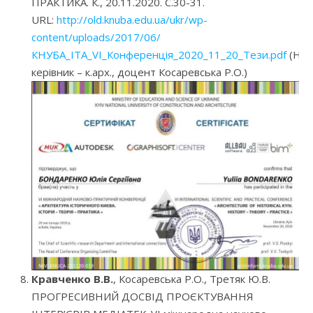
ПРАКТИКА. К., 20.11.2020. С.30-31.
URL:
http://old.knuba.edu.ua/ukr/wp-
content/uploads/2017/06/
КНУБА_ІТА_VI_Конференція_2020_11_20_Тези.pdf
(Нау
керівник – к.арх., доцент Косаревська Р.О.)
Кравченко В.В.
, Косаревська Р.О., Третяк Ю.В.
ПРОГРЕСИВНИЙ ДОСВІД ПРОЄКТУВАННЯ