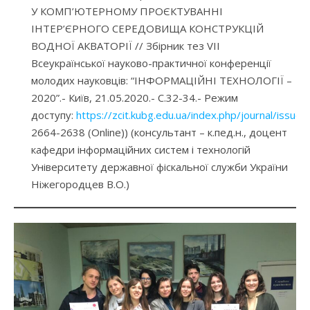
У КОМП’ЮТЕРНОМУ ПРОЄКТУВАННІ
ІНТЕР’ЄРНОГО СЕРЕДОВИЩА КОНСТРУКЦІЙ
ВОДНОЇ АКВАТОРІЇ // Збірник тез VII
Всеукраїнської науково-практичної конференції
молодих науковців: “ІНФОРМАЦІЙНІ ТЕХНОЛОГІЇ –
2020”.- Київ, 21.05.2020.- С.32-34.- Режим
доступу:
https://zcit.kubg.edu.ua/index.php/journal/issue
2664-2638 (Online)) (консультант – к.пед.н., доцент
кафедри інформаційних систем і технологій
Університету державної фіскальної служби України
Ніжегородцев В.О.)