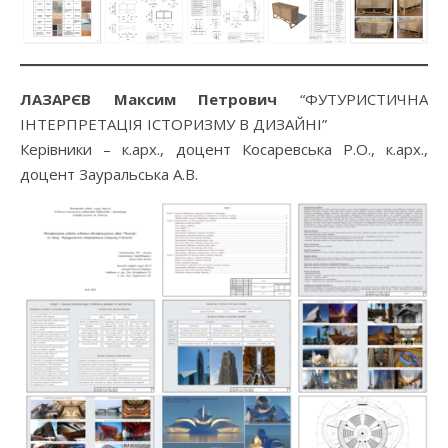
ЛАЗАРЄВ Максим Петрович
“ФУТУРИСТИЧНА
ІНТЕРПРЕТАЦІЯ ІСТОРИЗМУ В ДИЗАЙНІ”
Керівники – к.арх., доцент Косаревська Р.О., к.арх.,
доцент Зауральська А.В.