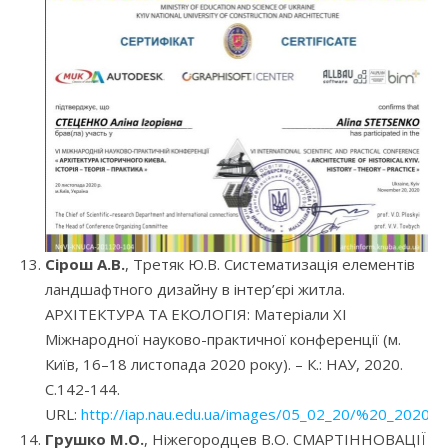
Сірош А.В.
, Третяк Ю.В. Систематизація елементів
ландшафтного дизайну в інтер’єрі житла.
АРХІТЕКТУРА ТА ЕКОЛОГІЯ: Матеріали XI
Міжнародної науково-практичної конференції (м.
Київ, 16–18 листопада 2020 року). – К.: НАУ, 2020.
С.142-144.
URL:
http://iap.nau.edu.ua/images/05_02_20/%20_2020.p
Грушко М.О.
, Ніжегородцев В.О. СМАРТІННОВАЦІЇ