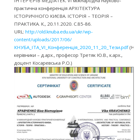
ІНТЕР’ЄРІВ МЕДІАТЕК. VI міжнародна науково-
практична конференція АРХІТЕКТУРА
ІСТОРИЧНОГО КИЄВА. ІСТОРІЯ – ТЕОРІЯ –
ПРАКТИКА. К., 20.11.2020. С.85-86.
URL:
http://old.knuba.edu.ua/ukr/wp-
content/uploads/2017/06/
КНУБА_ІТА_VI_Конференція_2020_11_20_Тези.pdf
(Нау
керівники – д.арх., професор Третяк Ю.В., к.арх.,
доцент Косаревська Р.О.)