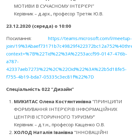
МОТИВИ В СУЧАСНОМУ ІНТЕР’ЄРІ”
Керівник – д.арх., професор Третяк Ю.В.
23.12.2020 (середа) о 10:00
Посилання:
https://teams.microsoft.com/l/meetup-
join/19%3Abaef73171b7c49829f422372bc12a752%40thread
context=%7B%22Tid%22%3A%2253accf99-0147-476b-
a787-
42337aeb7273%22%2C%22Oid%22%3A%22b5d18fe5-
f755-4b19-bda7-05335c3ec81f%22%7D
Спеціальність 022 “Дизайн”
МИКИТАС Олена Костянтинівна
“ПРИНЦИПИ
ФОРМУВАННЯ ІНТЕР’ЄРІВ ІНФОРМАЦІЙНИХ
ЦЕНТРІВ ІСТОРИЧНОГО ТУРИЗМУ”
Керівник – д.т.н., професор Кащенко О.В.
ХОЛОД Наталія Іванівна
“ІННОВАЦІЙНІ