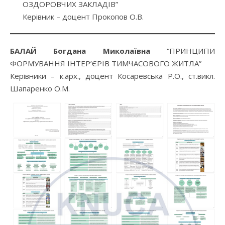
ОЗДОРОВЧИХ ЗАКЛАДІВ”
Керівник – доцент Прокопов О.В.
БАЛАЙ Богдана Миколаївна
“ПРИНЦИПИ
ФОРМУВАННЯ ІНТЕР’ЄРІВ ТИМЧАСОВОГО ЖИТЛА”
Керівники – к.арх., доцент Косаревська Р.О., ст.викл.
Шапаренко О.М.