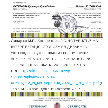
Лазарєв М.П.
, Косаревська Р.О. ФУТУРИСТИЧНА
ІНТЕРПРЕТАЦІЯ ІСТОРИЗМУ В ДИЗАЙНІ. VI
міжнародна науково-практична конференція
АРХІТЕКТУРА ІСТОРИЧНОГО КИЄВА. ІСТОРІЯ –
ТЕОРІЯ – ПРАКТИКА. К., 20.11.2020. С.91-92.
URL:
http://old.knuba.edu.ua/ukr/wp-
content/uploads/2017/06/
КНУБА_ІТА_VI_Конференція_2020_11_20_Тези.pdf
(Нау
керівник – к.арх., доцент Косаревська Р.О.)