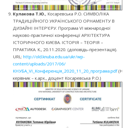
Кулакова Т.Ю.
, Косаревська Р.О. СИМВОЛІКА
ТРАДИЦІЙНОГО УКРАЇНСЬКОГО ОРНАМЕНТУ В
ДИЗАЙНІ ІНТЕР’ЄРУ. Програма VI міжнародної
науково-практичної конференції АРХІТЕКТУРА
ІСТОРИЧНОГО КИЄВА. ІСТОРІЯ – ТЕОРІЯ –
ПРАКТИКА. К., 20.11.2020. (доповідь-презентація).
URL:
http://old.knuba.edu.ua/ukr/wp-
content/uploads/2017/06/
КНУБА_VI_Конференція_2020_11_20_програма.pdf
(Нау
керівник – к.арх., доцент Косаревська Р.О.)