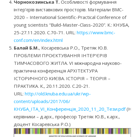
Чорнокозинська Т.
Особливості формування
інтер’єрів виставкових просторів. Матеріали BMC-
2020 – International Scientific-Practical Conference of
young scientists “Build-Master-Class-2020”. К.: КНУБА,
25-27.11.2020. С.70-71. URL:
https://www.bmc-
conf.com/en/index.html
Балай Б.М.
, Косаревська Р.О., Третяк Ю.В.
ПРОБЛЕМИ ПРОЄКТУВАННЯ ІНТЕР’ЄРІВ
ТИМЧАСОВОГО ЖИТЛА. VI міжнародна науково-
практична конференція АРХІТЕКТУРА
ІСТОРИЧНОГО КИЄВА. ІСТОРІЯ – ТЕОРІЯ –
ПРАКТИКА. К., 20.11.2020. С.20-21.
URL:
http://old.knuba.edu.ua/ukr/wp-
content/uploads/2017/06/
КНУБА_ІТА_VI_Конференція_2020_11_20_Тези.pdf
(Нау
керівники – д.арх., професор Третяк Ю.В., к.арх.,
доцент Косаревська Р.О.)