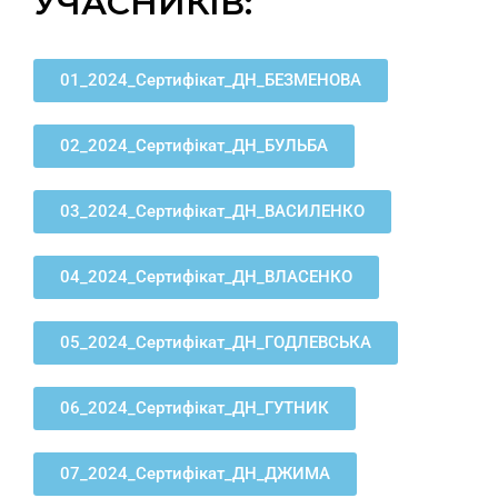
УЧАСНИКІВ:
01_2024_Сертифікат_ДН_БЕЗМЕНОВА
02_2024_Сертифікат_ДН_БУЛЬБА
03_2024_Сертифікат_ДН_ВАСИЛЕНКО
04_2024_Сертифікат_ДН_ВЛАСЕНКО
05_2024_Сертифікат_ДН_ГОДЛЕВСЬКА
06_2024_Сертифікат_ДН_ГУТНИК
07_2024_Сертифікат_ДН_ДЖИМА