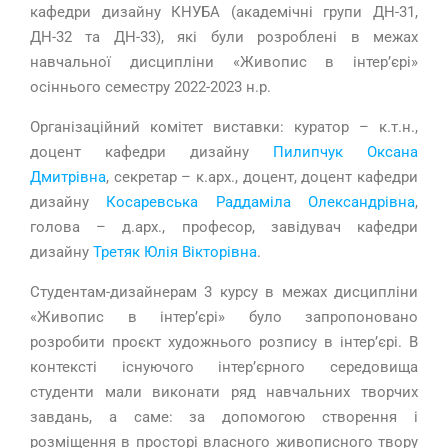
кафедри дизайну КНУБА (академічні групи ДН-31,
ДН-32 та ДН-33), які були розроблені в межах
навчальної дисципліни «Живопис в інтер’єрі»
осіннього семестру 2022-2023 н.р.
Організаційний комітет виставки: куратор – к.т.н.,
доцент кафедри дизайну
Пилипчук Оксана
Дмитрівна
, секретар – к.арх., доцент, доцент кафедри
дизайну
Косаревська Раддаміла Олександрівна
,
голова – д.арх., професор, завідувач кафедри
дизайну
Третяк Юлія Вікторівна
.
Студентам-дизайнерам 3 курсу в межах дисципліни
«Живопис в інтер’єрі» було запропоновано
розробити проєкт художнього розпису в інтер’єрі. В
контексті існуючого інтер’єрного середовища
студенти мали виконати ряд навчальних творчих
завдань, а саме: за допомогою створення і
розміщення в просторі власного живописного твору