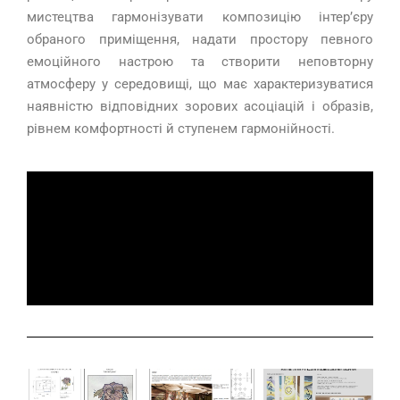
мистецтва гармонізувати композицію інтер’єру
обраного приміщення, надати простору певного
емоційного настрою та створити неповторну
атмосферу у середовищі, що має характеризуватися
наявністю відповідних зорових асоціацій і образів,
рівнем комфортності й ступенем гармонійності.