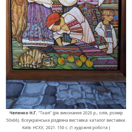
Чепенко Н.Г.
“Ткалі” (рік виконання 2020 р., олія, розмір
50х66). Всеукраїнська різдвяна виставка: каталог виставки.
Київ: НСХУ, 2021. 150 с. (1 художня робота )