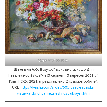
“Дари літа” 60х80 см.
Штогрин А.О.
Всеукраїнська виставка до Дня
Незалежності України (5 серпня – 5 вересня 2021 р.).
Київ: НСХУ, 2021. (представлено 2 художні роботи).
URL:
http://dvnshu.com/archiv/505-vseukrayinska-
vistavka-do-dnya-nezalezhnost-ukrayini.html