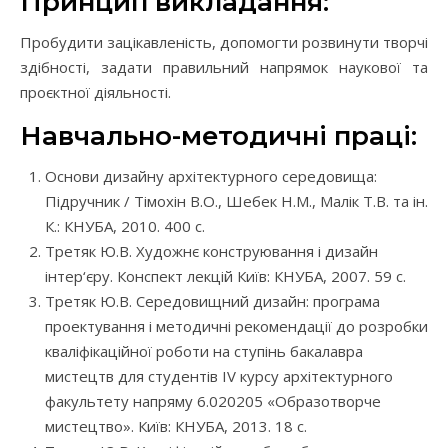
Принцип викладання:
Пробудити зацікавленість, допомогти розвинути творчі
здібності, задати правильний напрямок наукової та
проєктної діяльності.
Навчально-методичні праці:
Основи дизайну архітектурного середовища:
Підручник / Тімохін В.О., Шебек Н.М., Малік Т.В. та ін.
К.: КНУБА, 2010. 400 с.
Третяк Ю.В. Художнє конструювання і дизайн
інтер‘єру. Конспект лекцій Київ: КНУБА, 2007. 59 с.
Третяк Ю.В. Середовищний дизайн: програма
проектування і методичні рекомендації до розробки
кваліфікаційної роботи на ступінь бакалавра
мистецтв для студентів IV курсу архітектурного
факультету напряму 6.020205 «Образотворче
мистецтво». Київ: КНУБА, 2013. 18 с.