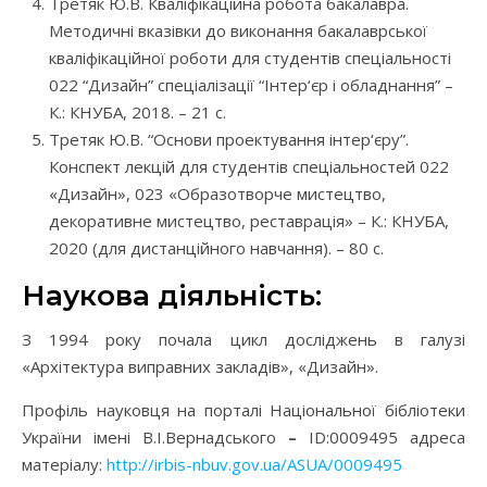
Третяк Ю.В. Кваліфікаційна робота бакалавра.
Методичні вказівки до виконання бакалаврської
кваліфікаційної роботи для студентів спеціальності
022 “Дизайн” спеціалізації “Інтер‘єр і обладнання” –
К.: КНУБА, 2018. – 21 с.
Третяк Ю.В. “Основи проектування інтер‘єру”.
Конспект лекцій для студентів спеціальностей 022
«Дизайн», 023 «Образотворче мистецтво,
декоративне мистецтво, реставрація» – К.: КНУБА,
2020 (для дистанційного навчання). – 80 с.
Наукова діяльність:
З 1994 року почала цикл досліджень в галузі
«Архітектура виправних закладів», «Дизайн».
Профіль науковця на порталі Національної бібліотеки
України імені В.І.Вернадського
–
ID:0009495 адреса
матеріалу:
http://irbis-nbuv.gov.ua/ASUA/0009495