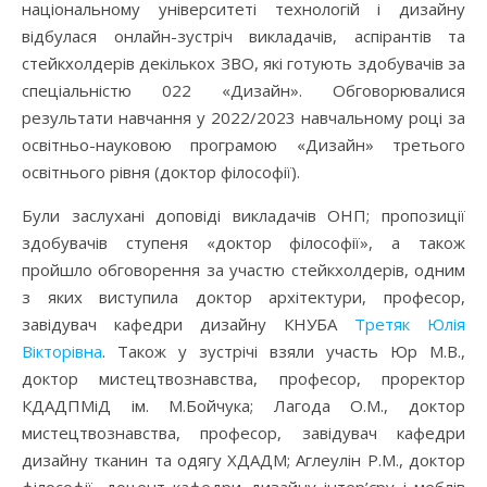
національному університеті технологій і дизайну
відбулася онлайн-зустріч викладачів, аспірантів та
стейкхолдерів декількох ЗВО, які готують здобувачів за
спеціальністю 022 «Дизайн». Обговорювалися
результати навчання у 2022/2023 навчальному році за
освітньо-науковою програмою «Дизайн» третього
освітнього рівня (доктор філософії).
Були заслухані доповіді викладачів ОНП; пропозиції
здобувачів ступеня «доктор філософії», а також
пройшло обговорення за участю стейкхолдерів, одним
з яких виступила доктор архітектури, професор,
завідувач кафедри дизайну КНУБА
Третяк Юлія
Вікторівна
. Також у зустрічі взяли участь Юр М.В.,
доктор мистецтвознавства, професор, проректор
КДАДПМіД ім. М.Бойчука; Лагода О.М., доктор
мистецтвознавства, професор, завідувач кафедри
дизайну тканин та одягу ХДАДМ; Аглеулін Р.М., доктор