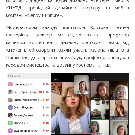
філософії, доцент кафедри дизайну інтер’єру і меблів
КНУТД, провідний дизайнер інтер’єру та меблів
компанії «Nenov furniture».
Модератором заходу виступила Кротова Тетяна
Федорівна, доктор мистецтвознавства, професор
кафедри мистецтва і дизайну костюма. Також від
КНУТД в обговоренні взяли участь Калина Лівіанівна
Пашкевич, доктор технічних наук, професор, завідувач
кафедри мистецтва та дизайну костюма та інші.