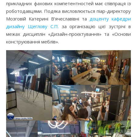
прикладних фахових компетентностей має співпраця із
роботодавцями. Подяка висловлюється піар-директору
Мозговій Катерині В’ячеславівні та
доценту кафедри
дизайну Щеглову С.П.
за організацію цієї зустрічі в
межах дисциплін «Дизайн-проєктування» та «Основи
конструювання меблів».