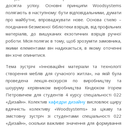
досягла успіху. Основні принципи Woodsystems
полягають в наступному: бути відповідальними, думати
про майбутнє, впроваджувати нове. Основа стилю –
поєднання безмежної бібліотеки взірців, від профільних
матеріалів, до вишуканих екзотичних взірців ручної
роботи. Місія полягає в тому, щоб зрозуміти замовника,
якими елементами він надихається, в якому оточенні
він хоче опинитися.
Тема зустрічі «Інноваційні матеріали та технології
створення меблів для сучасного житла», на якій була
проведена лекція-екскурсія по виробництву та
шоуруму керівником виробництва Кіндюком Ігорем
Петровичем для студентів 4 курсу спеціальності 022
«Дизайн». Колектив
кафедри дизайну
висловлює щиру
вдячність колективу «Woodsystems» за цікаву та
змістовну зустріч зі студентами спеціальності 022
«Дизайн», оскільки важливе значення для формування