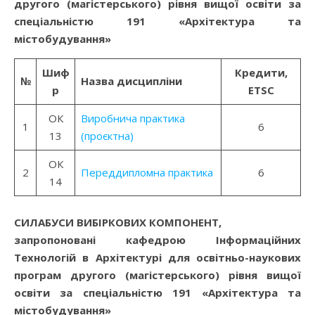
другого (магістерського)
рівня вищої освіти
за
спеціальністю 191 «Архітектура та
містобудування»
Шиф
Кредити,
№
Назва дисципліни
р
ETSC
ОК
Виробнича практика
1
6
13
(проєктна)
ОК
2
Переддипломна практика
6
14
СИЛАБУСИ ВИБІРКОВИХ КОМПОНЕНТ,
запропоновані кафедрою Інформаційних
Технологій в Архітектурі для освітньо-наукових
програм другого (магістерського) рівня вищої
освіти за спеціальністю 191 «Архітектура та
містобудування»