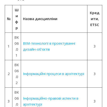
Ш
Кред
и
№
Назва дисципліни
ити
,
ф
ETSC
р
ВК
06
BIM-технології в проектуванні
1
3
.0
дизайн-об’єктів
1
ВК
06
2
Інформаційні процеси в архітектурі
3
.0
2
ВК
06
Інформаційно-правові аспекти в
3
3
.0
архітектурі