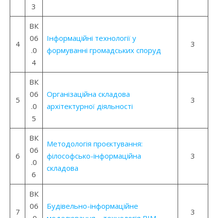
3
ВК
06
Інформаційні технології у
4
3
.0
формуванні громадських споруд
4
ВК
06
Організаційна складова
5
3
.0
архітектурної діяльності
5
ВК
Методологія проєктування:
06
6
філософсько-інформаційна
3
.0
складова
6
ВК
06
Будівельно-інформаційне
7
3