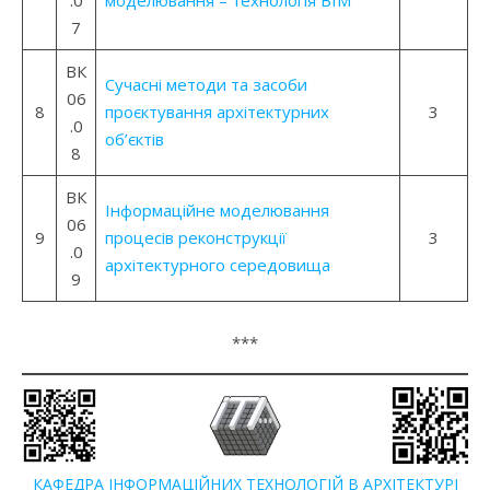
.0
моделювання – технологія ВІМ
7
ВК
Сучасні методи та засоби
06
8
проєктування архітектурних
3
.0
об’єктів
8
ВК
Інформаційне моделювання
06
9
процесів реконструкції
3
.0
архітектурного середовища
9
***
КАФЕДРА ІНФОРМАЦІЙНИХ ТЕХНОЛОГІЙ В АРХІТЕКТУРІ