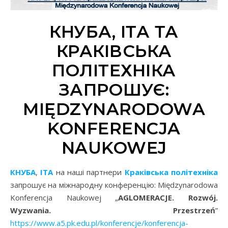
КНУБА, ІТА ТА
КРАКІВСЬКА
ПОЛІТЕХНІКА
ЗАПРОШУЄ:
MIĘDZYNARODOWA
KONFERENCJA
NAUKOWEJ
КНУБА
,
ІТА
на наші партнери
Краківська політехніка
запрошує на міжнародну конференцію: Międzynarodowa
Konferencja Naukowej „
AGLOMERACJE. Rozwój.
Wyzwania. Przestrzeń
”
https://www.a5.pk.edu.pl/konferencje/konferencja-