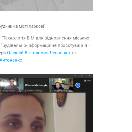
удинки в місті Харкові”
 “Технологія BIM для відновлення міських
ни “Будівельно-інформаційне проєктування —
тури
Олексій Вікторович Левченко
та
 Антоненко
.