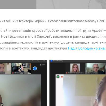
ння міських територій України. Регенерація житлового масиву Нові Б
нлайн-презентація курсової роботи академічної групи Арх-57 —
у Нові Будинки в місті Харкові”, виконана в рамках дисциплі
рмаційних технологій в архітектурі, доцент, кандидат архітек
ій в архітектурі, кандидат архітектури
Надія Володимирівна