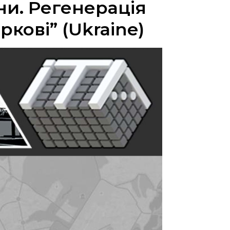
ни. Регенерація
кові” (Ukraine)