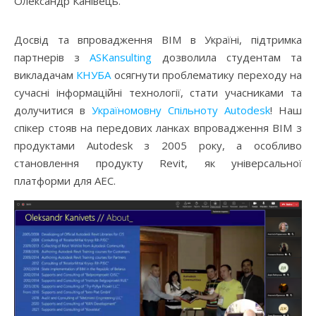
Олександр Канівець.
Досвід та впровадження ВІМ в Україні, підтримка
партнерів з
ASKansulting
дозволила студентам та
викладачам
КНУБА
осягнути проблематику переходу на
сучасні інформаційні технології, стати учасниками та
долучитися в
Україномовну Спільноту Autodesk
! Наш
спікер стояв на передових ланках впровадження ВІМ з
продуктами Autodesk з 2005 року, а особливо
становлення продукту Revit, як універсальної
платформи для AEC.